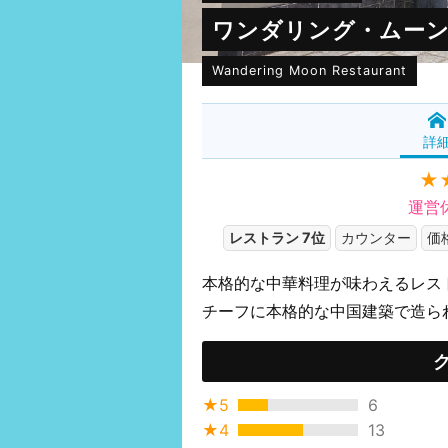
ワンダリング・ムー
Wandering Moon Restaurant
詳
★
運営
レストラン 7位
カウンター
価格
本格的な中華料理が味わえるレス
チーフに本格的な中国建築で造ら
★5
6
★4
13