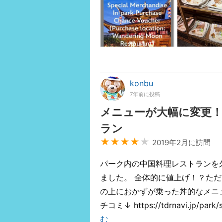
konbu
7年前に投稿
メニューが大幅に変更
ラン
★★★★
★
2019年2月に訪問
パーク内の中国料理レストランを
ました。 全体的に値上げ！？た
の上におかずが乗った丼的なメニュ
チコミ↓ https://tdrnavi.jp/
む