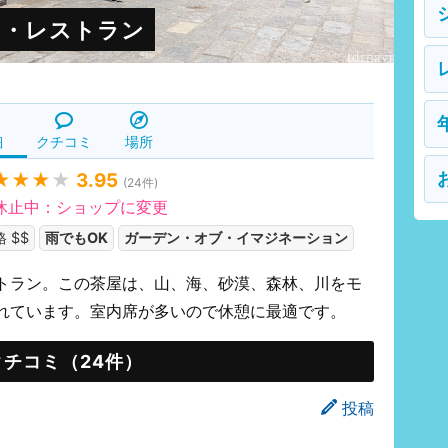
ン・レストラン
細
クチコミ
場所
★★★
★
3.95
(
24
件)
休止中：ショップに変更
 $$
雨でもOK
ガーデン・オブ・イマジネーション
トラン。この茶屋は、山、海、砂漠、森林、川をモ
れています。室内席が多いので休憩に最適です。
クチコミ（24件）
投稿