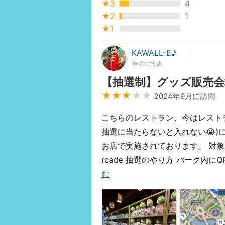
★3
4
★2
1
★1
KAWALL-E♪
1年前に投稿
【抽選制】グッズ販売
★★★
★★
2024年9月に訪問
こちらのレストラン、今はレスト
抽選に当たらないと入れない😭)
お店で実施されております。 対象店舗 - Wa
rcade 抽選のやり方 パーク内
む