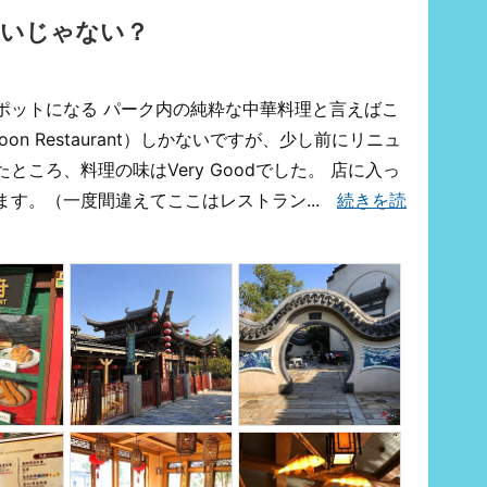
しいじゃない？
ポットになる パーク内の純粋な中華料理と言えばこ
oon Restaurant）しかないですが、少し前にリニュ
ころ、料理の味はVery Goodでした。 店に入っ
ます。（一度間違えてここはレストラン...
続きを読