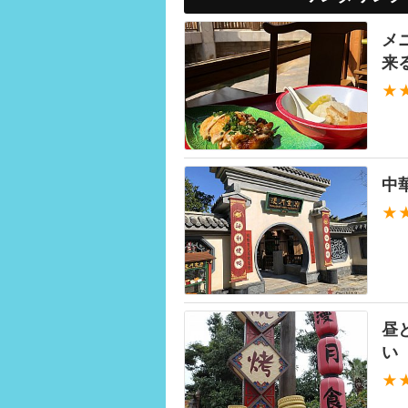
メ
来
★
中
★
昼
い
★