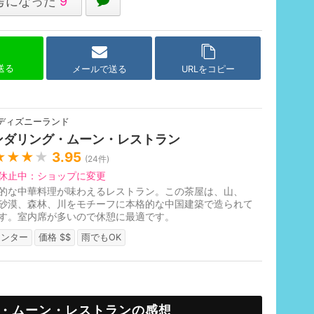
考になった
9
で送る
メールで送る
URLをコピー
ディズニーランド
ンダリング・ムーン・レストラン
★★★
★
3.95
(
24
件)
休止中：ショップに変更
的な中華料理が味わえるレストラン。この茶屋は、山、
砂漠、森林、川をモチーフに本格的な中国建築で造られて
す。室内席が多いので休憩に最適です。
ウンター
価格 $$
雨でもOK
・ムーン・レストランの感想