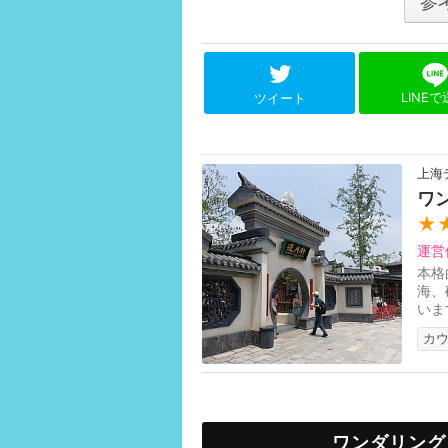
参
LINE
ツイート
上海
ワ
★
運営
本格
海、
いま
カ
ワンダリング