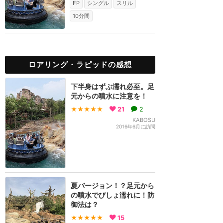
FP
シングル
スリル
10分間
ロアリング・ラピッドの感想
下半身はずぶ濡れ必至。足
元からの噴水に注意を！
★★★★★
21
2
KABOSU
2016年6月に訪問
夏バージョン！？足元から
の噴水でびしょ濡れに！防
御法は？
★★★★★
15