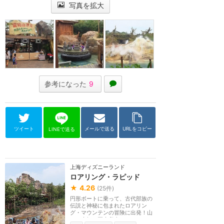
写真を拡大
参考になった
9
ツイート
メールで送る
URLをコピー
LINEで送る
上海ディズニーランド
ロアリング・ラピッド
★
4.26
(
25
件)
円形ボートに乗って、古代部族の
伝説と神秘に包まれたロアリン
グ・マウンテンの冒険に出発！山
には未知の巨大爬虫...