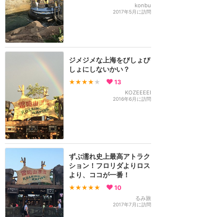
konbu
2017年5月に訪問
ジメジメな上海をびしょび
しょにしないかい？
★★★★
★
13
KOZEEEEI
2016年6月に訪問
ずぶ濡れ史上最高アトラク
ション！フロリダよりロス
より、ココが一番！
★★★★★
10
るみ旅
2017年7月に訪問