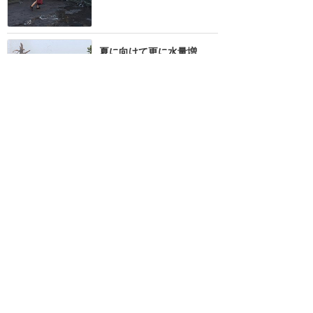
夏に向けて更に水量増
加！？噴水の直撃で全身び
しょ濡れになるかも
★★★★
★
9
konbu
2018年5月に訪問
訪問日順でもっと読む
上海ディズニーリゾート
攻略ガイド
新着クチコミ