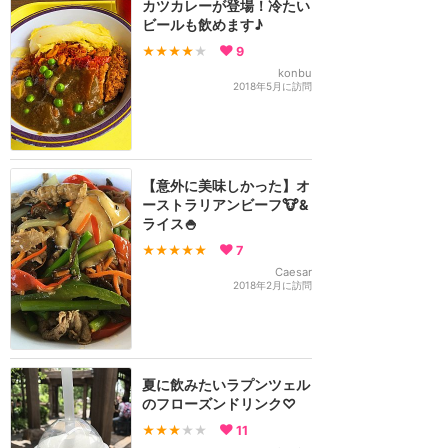
カツカレーが登場！冷たい
ビールも飲めます♪
★★★★
★
9
konbu
2018年5月に訪問
【意外に美味しかった】オ
ーストラリアンビーフ🐮&
ライス🍚
★★★★★
7
Caesar
2018年2月に訪問
夏に飲みたいラプンツェル
のフローズンドリンク♡
★★★
★★
11