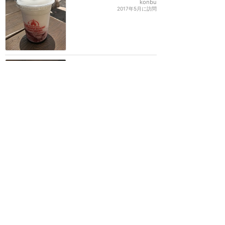
konbu
2017年5月に訪問
オールテラス席でも大丈
夫！？冬でも安心設備がつ
いたレストラン
★★★★
★
9
Summy
2017年12月に訪問
訪問日順でもっと読む
上海ディズニーリゾート