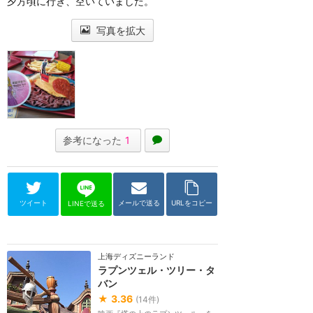
夕方頃に行き、空いていました。
写真を拡大
参考になった
1
ツイート
メールで送る
URLをコピー
LINEで送る
上海ディズニーランド
ラプンツェル・ツリー・タ
バン
★
3.36
(
14
件)