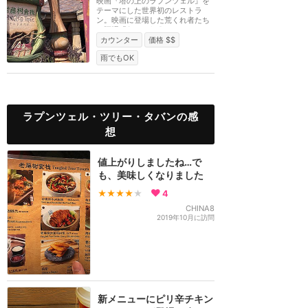
映画『塔の上のラプンツェル』を
テーマにした世界初のレストラ
ン。映画に登場した荒くれ者たち
の酒場「Snuggly Duc...
カウンター
価格 $$
雨でもOK
ラプンツェル・ツリー・タバンの感
想
値上がりしましたね…で
も、美味しくなりました
★★★★
★
4
CHINA8
2019年10月に訪問
新メニューにピリ辛チキン