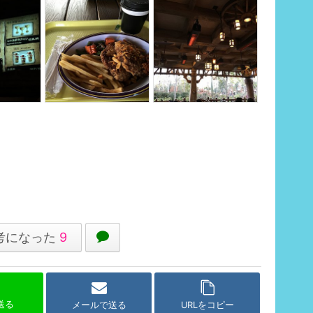
考になった
9
で送る
メールで送る
URLをコピー