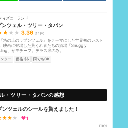
ディズニーランド
プンツェル・ツリー・タバン
★★
★★
3.36
(
14
件)
『塔の上のラプンツェル』をテーマにした世界初のレスト
。映画に登場した荒くれ者たちの酒場「Snuggly
ckling」がモチーフ。テラス席のみ。
ウンター
価格 $$
雨でもOK
ル・ツリー・タバンの感想
プンツェルのシールを貰えました！
★★★
★
1
mei