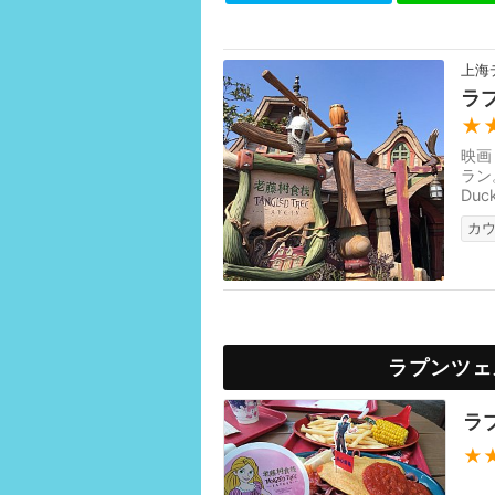
上海
ラ
★
映画
ラン
Du
カ
ラプンツェ
ラ
★