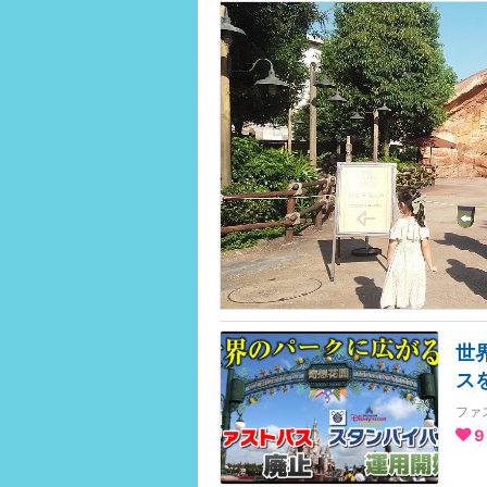
世
ス
ファ
9