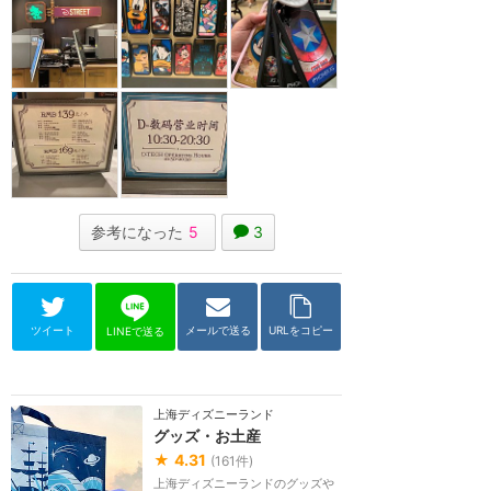
参考になった
5
3
ツイート
メールで送る
URLをコピー
LINEで送る
上海ディズニーランド
グッズ・お土産
★
4.31
(
161
件)
上海ディズニーランドのグッズや