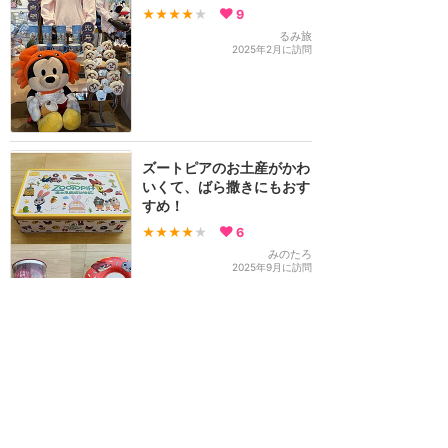
★★★★
★
9
るみ旅
2025年2月に訪問
ズートピアのお土産がかわ
いくて、ばら撒きにもおす
すめ！
★★★★
★
6
みのたろ
2025年9月に訪問
上海の記念メダル、電子決
済しか使えず買えませんで
した
★★★★
★
3