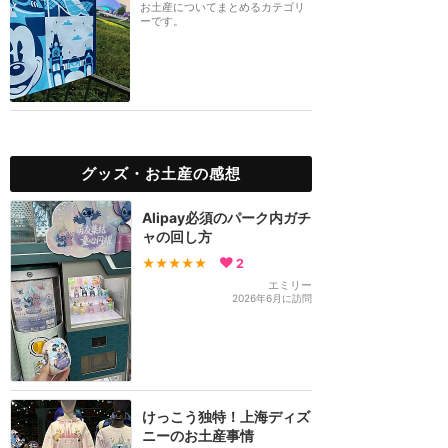
お土産についてまとめるカテゴリ
ーです。
グッズ・お土産の感想
Alipay必須のパーク内ガチ
ャの回し方
★★★★★
2
エミリー
2026年6月に訪問
けっこう独特！上海ディズ
ニーのお土産事情