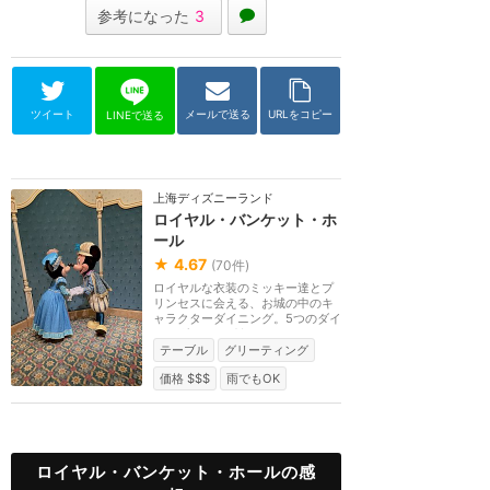
参考になった
3
ツイート
メールで送る
URLをコピー
LINEで送る
上海ディズニーランド
ロイヤル・バンケット・ホ
ール
★
4.67
(
70
件)
ロイヤルな衣装のミッキー達とプ
リンセスに会える、お城の中のキ
ャラクターダイニング。5つのダイ
ニングルームがあ...
テーブル
グリーティング
価格 $$$
雨でもOK
ロイヤル・バンケット・ホールの感