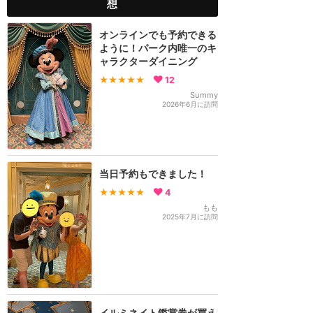
想
オンラインでも予約できる
ように！パーク内唯一のキ
ャラクターダイニング
★★★★★
12
Summy
2026年6月に訪問
当日予約もできました！
★★★★★
4
もも
2025年7月に訪問
イルミネイト鑑賞券が買え