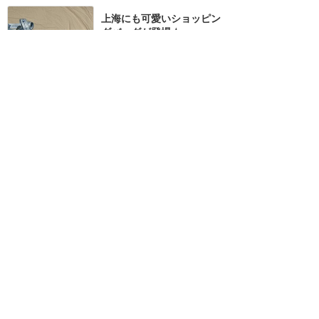
上海にも可愛いショッピン
グバッグが登場‪☆
★★★★★
13
KAWALL-E♪
2024年12月に訪問
訪問日順でもっと読む
上海ディズニーリゾート
攻略ガイド
新着クチコミ
基礎知識
個人手配マニュアル
ホテル選び
キャラダイ予約