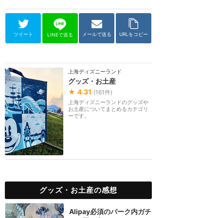
ツイート
メールで送る
URLをコピー
LINEで送る
上海ディズニーランド
グッズ・お土産
★
4.31
(
161
件)
上海ディズニーランドのグッズや
お土産についてまとめるカテゴリ
ーです。
グッズ・お土産の感想
Alipay必須のパーク内ガチ