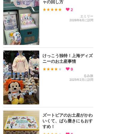
ャの回し方
★★★★★
2
エミリー
2026年6月に訪問
けっこう独特！上海ディズ
ニーのお土産事情
★★★★
★
9
るみ旅
2025年2月に訪問
ズートピアのお土産がかわ
いくて、ばら撒きにもおす
すめ！