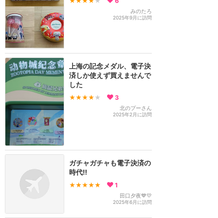
★★★★
★
6
みのたろ
2025年9月に訪問
上海の記念メダル、電子決
済しか使えず買えませんで
した
★★★★
★
3
北のプーさん
2025年2月に訪問
ガチャガチャも電子決済の
時代‼️
★★★★★
1
田口夕夜💙💛
2025年6月に訪問