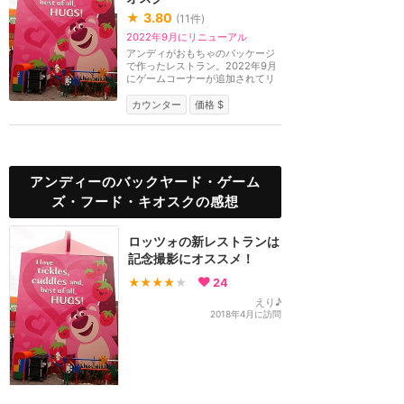
★
3.80
(
11
件)
2022年9月にリニューアル
アンディがおもちゃのパッケージ
で作ったレストラン。2022年9月
にゲームコーナーが追加されてリ
ニューアルしました...
カウンター
価格 $
アンディーのバックヤード・ゲーム
ズ・フード・キオスクの感想
ロッツォの新レストランは
記念撮影にオススメ！
★★★★
★
24
えり♪
2018年4月に訪問