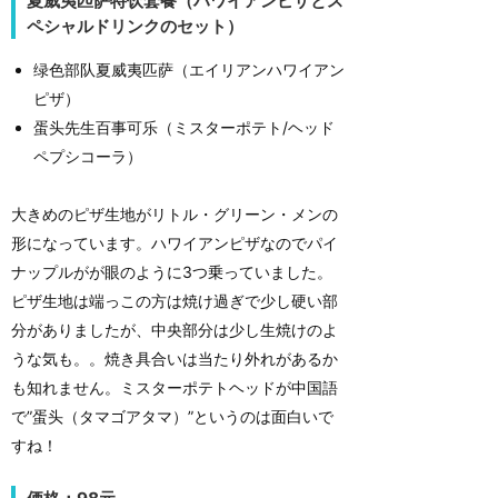
夏威夷匹萨特饮套餐（ハワイアンピザとス
ペシャルドリンクのセット）
绿色部队夏威夷匹萨（エイリアンハワイアン
ピザ）
蛋头先生百事可乐（ミスターポテト/ヘッド
ペプシコーラ）
大きめのピザ生地がリトル・グリーン・メンの
形になっています。ハワイアンピザなのでパイ
ナップルがが眼のように3つ乗っていました。
ピザ生地は端っこの方は焼け過ぎで少し硬い部
分がありましたが、中央部分は少し生焼けのよ
うな気も。。焼き具合いは当たり外れがあるか
も知れません。ミスターポテトヘッドが中国語
で”蛋头（タマゴアタマ）”というのは面白いで
すね！