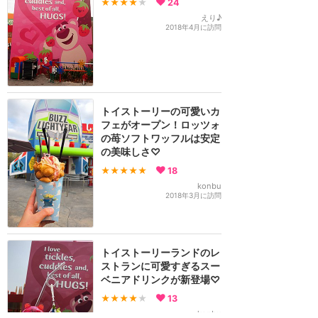
★★★★
★
24
えり♪
2018年4月に訪問
トイストーリーの可愛いカ
フェがオープン！ロッツォ
の苺ソフトワッフルは安定
の美味しさ♡
★★★★★
18
konbu
2018年3月に訪問
トイストーリーランドのレ
ストランに可愛すぎるスー
ベニアドリンクが新登場♡
★★★★
★
13
konbu