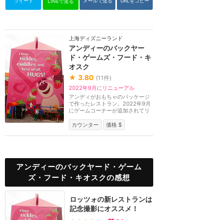
ツイート
メールで送る
URLをコピー
LINEで送る
上海ディズニーランド
アンディーのバックヤー
ド・ゲームズ・フード・キ
オスク
★
3.80
(
11
件)
2022年9月にリニューアル
アンディがおもちゃのパッケージ
で作ったレストラン。2022年9月
にゲームコーナーが追加されてリ
ニューアルしました...
カウンター
価格 $
アンディーのバックヤード・ゲーム
ズ・フード・キオスクの感想
ロッツォの新レストランは
記念撮影にオススメ！