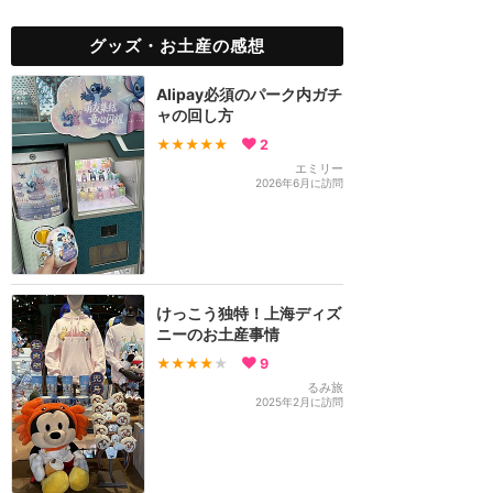
グッズ・お土産の感想
Alipay必須のパーク内ガチ
ャの回し方
★★★★★
2
エミリー
2026年6月に訪問
けっこう独特！上海ディズ
ニーのお土産事情
★★★★
★
9
るみ旅
2025年2月に訪問