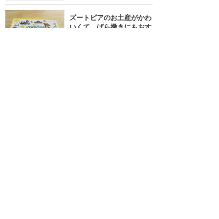
ズートピアのお土産がかわ
いくて、ばら撒きにもおす
すめ！
★★★★
★
6
みのたろ
2025年9月に訪問
上海の記念メダル、電子決
済しか使えず買えませんで
した
★★★★
★
3
北のプーさん
2025年2月に訪問
ガチャガチャも電子決済の