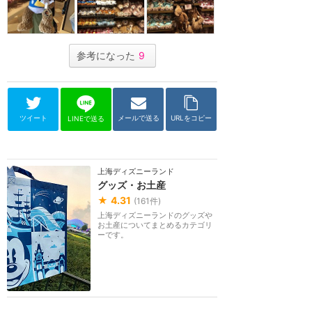
参考になった
9
ツイート
メールで送る
URLをコピー
LINEで送る
上海ディズニーランド
グッズ・お土産
★
4.31
(
161
件)
上海ディズニーランドのグッズや
お土産についてまとめるカテゴリ
ーです。