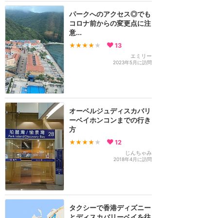
パークへのアクセス◎でも
コロナ前からの変更点に注
意...
★★★★
★
13
エミリー
2023年5月に訪問
オーベルジュディスカバリ
ーベイホンコンまでの行き
方
★★★★
★
12
じんちゃみ
2018年4月に訪問
タクシーで香港ディズニー
とディスカバリーベイを往