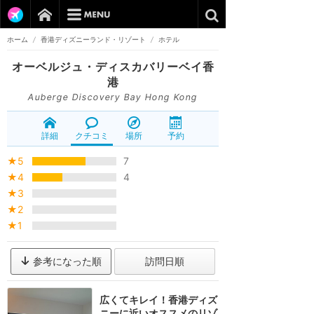
ホーム
/
香港ディズニーランド・リゾート
/
ホテル
オーベルジュ・ディスカバリーベイ香
港
Auberge Discovery Bay Hong Kong
詳細
クチコミ
場所
予約
★5
7
★4
4
★3
★2
★1
参考になった順
訪問日順
広くてキレイ！香港ディズ
ニーに近いオススメのリゾ