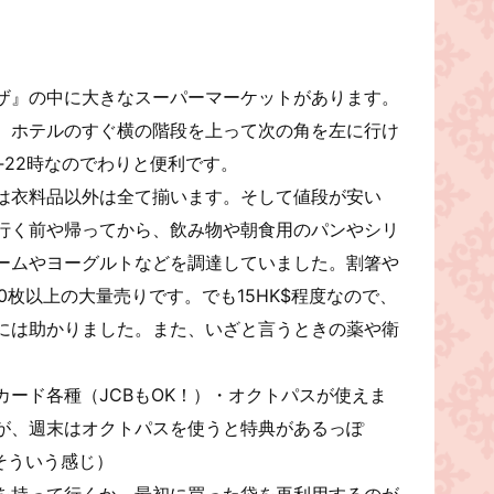
ザ』の中に大きなスーパーマーケットがあります。
、ホテルのすぐ横の階段を上って次の角を左に行け
‐22時なのでわりと便利です。
は衣料品以外は全て揃います。そして値段が安い
行く前や帰ってから、飲み物や朝食用のパンやシリ
ームやヨーグルトなどを調達していました。割箸や
0枚以上の大量売りです。でも15HK$程度なので、
には助かりました。また、いざと言うときの薬や衛
ード各種（JCBもOK！）・オクトパスが使えま
が、週末はオクトパスを使うと特典があるっぽ
そういう感じ）
を持って行くか、最初に買った袋を再利用するのが