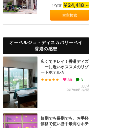
ドまでの無料シャ...
￥24,418
～
1泊1室
空室検索
オーベルジュ・ディスカバリーベイ
香港の感想
広くてキレイ！香港ディズ
ニーに近いオススメのリゾ
ートホテル☆
★★★★★
39
3
えり♪
2017年9月に訪問
短期でも長期でも。お手軽
価格で使い勝手最高なホテ