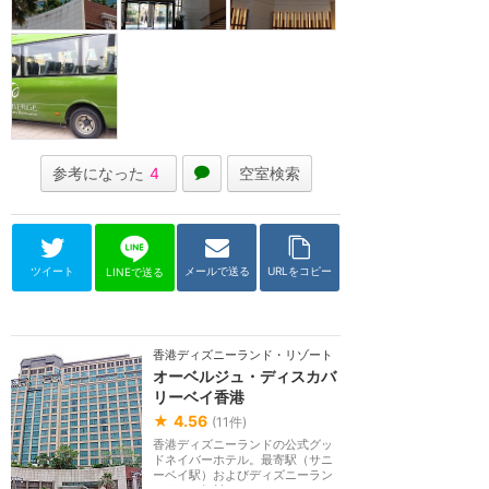
参考になった
4
空室検索
ツイート
メールで送る
URLをコピー
LINEで送る
香港ディズニーランド・リゾート
オーベルジュ・ディスカバ
リーベイ香港
★
4.56
(
11
件)
香港ディズニーランドの公式グッ
ドネイバーホテル。最寄駅（サニ
ーベイ駅）およびディズニーラン