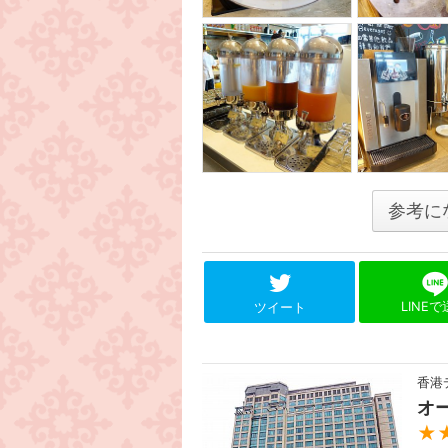
参考に
LINE
ツイート
香港
オ
★