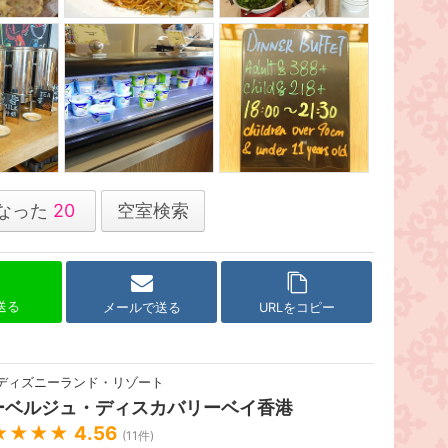
なった
20
空室検索
で送る
メールで送る
URLをコピー
ディズニーランド・リゾート
ーベルジュ・ディスカバリーベイ香港
★★★★
4.56
(
11
件)