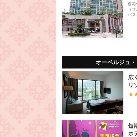
香港
（サ
バス
料W
オーベルジュ・
広
リ
★
短
ホ