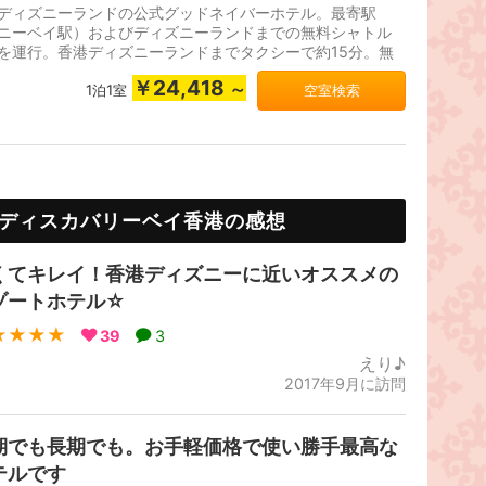
ディズニーランドの公式グッドネイバーホテル。最寄駅
ニーベイ駅）およびディズニーランドまでの無料シャトル
を運行。香港ディズニーランドまでタクシーで約15分。無
i-Fiを提供。2013年オープン。
￥24,418
～
1泊1室
空室検索
ディスカバリーベイ香港の感想
くてキレイ！香港ディズニーに近いオススメの
ゾートホテル☆
★★★★
39
3
えり♪
2017年9月に訪問
期でも長期でも。お手軽価格で使い勝手最高な
テルです