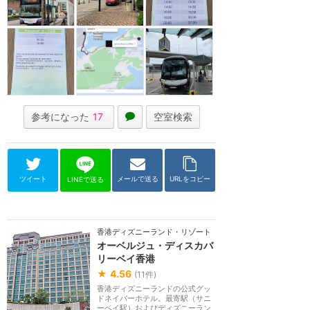
参考になった
17
空室検索
ツイート
メールで送る
URLをコピー
LINEで送る
香港ディズニーランド・リゾート
オーベルジュ・ディスカバ
リーベイ香港
★
4.56
(
11
件)
香港ディズニーランドの公式グッ
ドネイバーホテル。最寄駅（サニ
ーベイ駅）およびディズニーラン