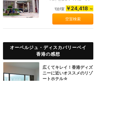
ドまでの無料シャ...
￥24,418
～
1泊1室
空室検索
オーベルジュ・ディスカバリーベイ
香港の感想
広くてキレイ！香港ディズ
ニーに近いオススメのリゾ
ートホテル☆
★★★★★
39
3
えり♪
2017年9月に訪問
短期でも長期でも。お手軽
価格で使い勝手最高なホテ