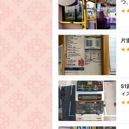
つ
★
片
★
S
ィ
★