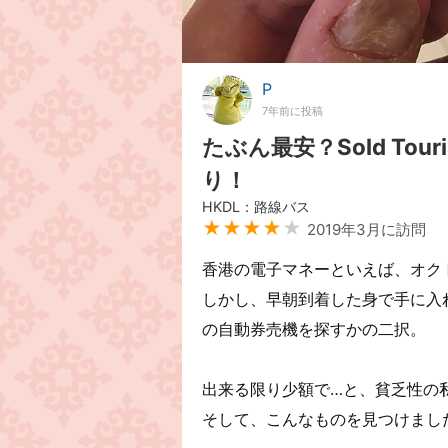
P
7年前に投稿
たぶん最安？Sold Tou
り！
HKDL：路線バス
★★★★
★
2019年3月に訪問
香港の電子マネーといえば、オク
しかし、早朝到着した身で手に入
の自動券売機を探すかの二択。
出来る限り少額で…と、貧乏性の
そして、こんなものを見つけまし