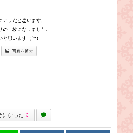
にアリだと思います。
りの一枚になりました。
と思います（^^）
写真を拡大
考になった
9