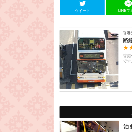
LINE
ツイート
香港
路
★
香港
です
泊