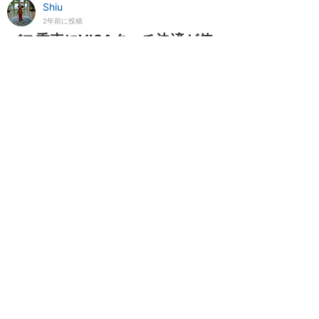
Shiu
2年前に投稿
バス乗車にVISAタッチ決済が使
えました！
★★★★★
2024年5月に訪問
香港国際空港からパークまでは、最安の手段を
選びバス+MTRを選びました。 （バスで東涌駅
+MTRで迪士尼駅） 前日までは空港着いてすぐ
に、キャッシングしてオクトパス購入→バス+M
TRのつもりでしたが、海外ではクレジット決済
で乗車が普及してきているため、ふと思い出し
前夜に調べて見ると、バス・MTR共に昨年から
VISAタ...
続きを読む
2
もっと読む（あと11件）