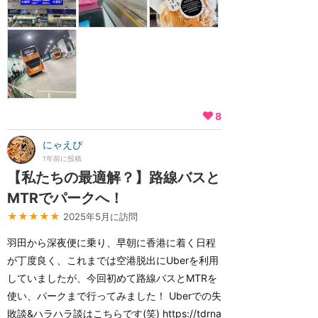
8
にゃえぴ
1年前に投稿
【私たちの最適解？】路線バスと
MTRでパークへ！
★★★★★
2025年5月に訪問
羽田から深夜便に乗り、早朝に香港に着く日程
が丁度良く、これまでは空港脱出にUberを利用
していましたが、今回初めて路線バスとMTRを
使い、パークまで行ってみました！ Uberでの失
敗談&ハラハラ談はこちらです(笑) https://tdrna