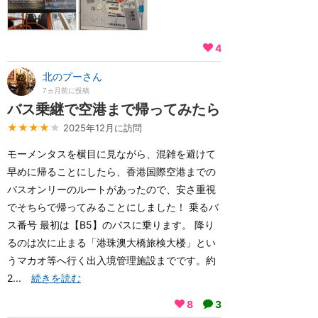
4
北のプーさん
7ヵ月前に投稿
バス乗継で空港まで帰ってみたら
★★★★
★
2025年12月に訪問
モーメンタスを横目に見ながら、混雑を避けて
早めに帰ることにしたら、香港国際空港までの
バスオンリーのルートがあったので、安さ重視
でそちらで帰ってみることにしました！ 乗るバ
ス番号 最初は【B5】のバスに乗ります。 降り
るのは次に止まる「港珠澳大橋旅検大楼」とい
うマカオ等へ行く出入境管理施設までです。約
2...
続きを読む
8
3