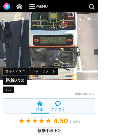
香港ディズニーランド・リゾート
路線バス
Bus
画像:
AMIさん
詳細
クチコミ
★★★★★
4.50
(
16
件)
移動手段 1位