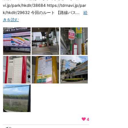
vi.jp/park/hkdlr/38684 https://tdrnavi.jp/par
k/hkdlr/29632 今回のルート 【路線バス...
続
きを読む
4