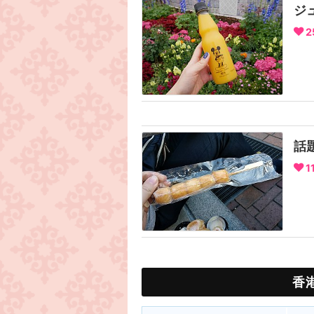
ジ
2
話
1
香