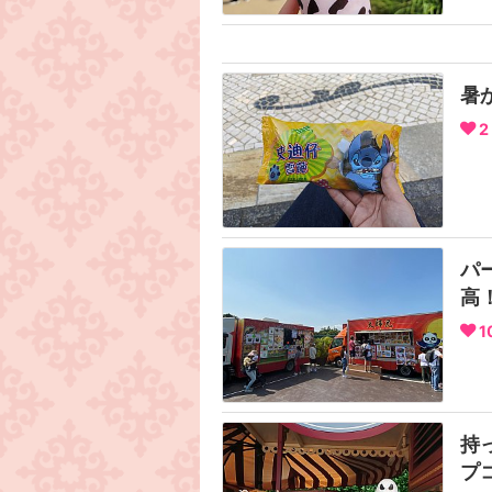
暑
2
パ
高
1
持
プ