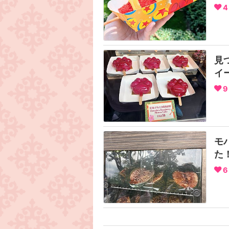
4
見
イ
9
モ
た
6