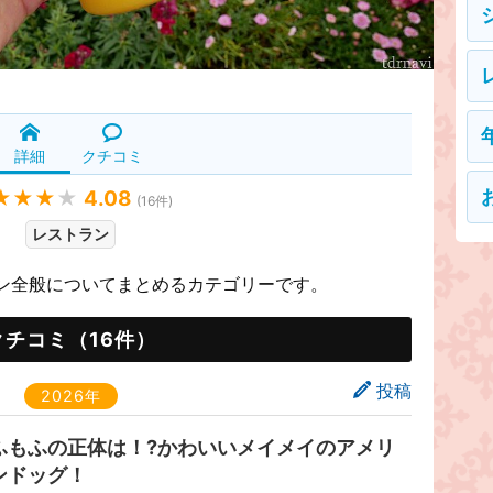
詳細
クチコミ
★★★
★
4.08
(
16
件)
レストラン
ン全般についてまとめるカテゴリーです。
クチコミ（16件）
投稿
2026年
ふもふの正体は！?かわいいメイメイのアメリ
ンドッグ！