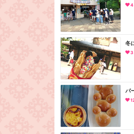
4
冬
3
パ
1