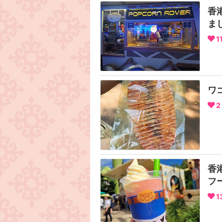
香
ま
1
ワ
2
香
フ
1