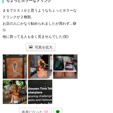
ちょっとホラーなドリンク
まるでＵＳＪかと思うようなちょっとホラーな
ドリンクが２種類。
お店の人にかなり勧められましたが買わず…😅
💦
他に買ってる人も全く見ませんでした(笑)
写真を拡大
参考になった
12