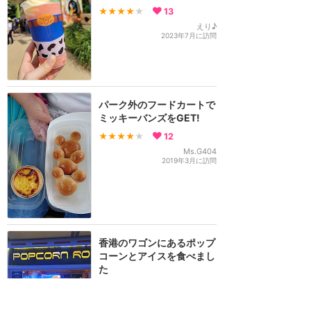
★★★★
★
13
えり♪
2023年7月に訪問
パーク外のフードカートで
ミッキーバンズをGET!
★★★★
★
12
Ms.G404
2019年3月に訪問
香港のワゴンにあるポップ
コーンとアイスを食べまし
た
★★★★
★
11
なみ