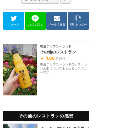
ツイート
メールで送る
URLをコピー
LINEで送る
香港ディズニーランド
その他のレストラン
★
4.08
(
16
件)
香港ディズニーランドのレストラ
ン全般についてまとめるカテゴリ
ーです。
その他のレストランの感想