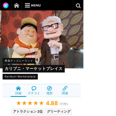
香港ディズニーランド
カリブニ・マーケットプレイス
Karibuni Marketplace
詳細
クチコミ
場所
関連
★★★★★
4.88
(
11
件)
アトラクション 2位
グリーティング