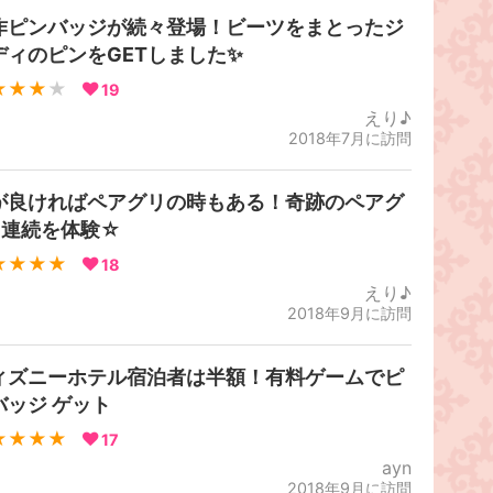
作ピンバッジが続々登場！ビーツをまとったジ
ディのピンをGETしました✨
★★★
★
19
えり♪
2018年7月に訪問
が良ければペアグリの時もある！奇跡のペアグ
3連続を体験☆
★★★★
18
えり♪
2018年9月に訪問
ィズニーホテル宿泊者は半額！有料ゲームでピ
バッジ ゲット
★★★★
17
ayn
2018年9月に訪問