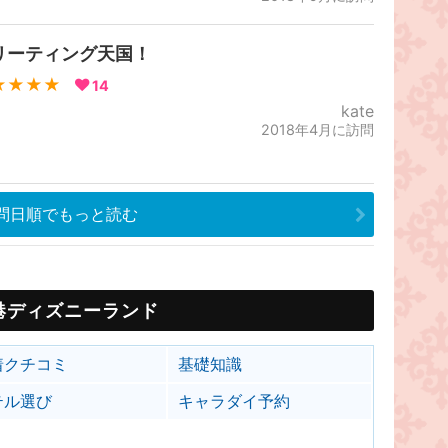
リーティング天国！
★★★★
14
kate
2018年4月に訪問
問日順でもっと読む
港ディズニーランド
着クチコミ
基礎知識
テル選び
キャラダイ予約