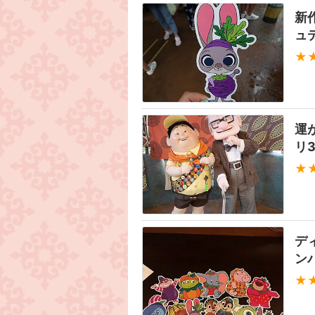
新
ュ
★
運
リ
★
デ
ン
★