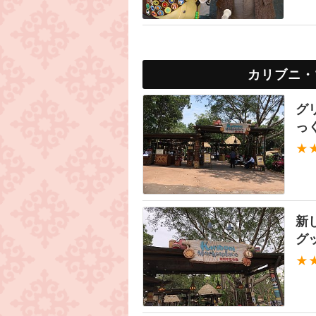
カリブニ・
グ
っ
★
新
グ
★