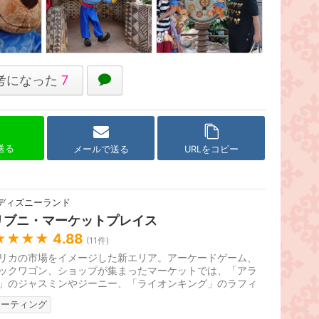
考になった
7
で送る
メールで送る
URLをコピー
ディズニーランド
リブニ・マーケットプレイス
★★★★
4.88
(
11
件)
リカの市場をイメージした新エリア。アーケードゲーム、
ックワゴン、ショップが集まったマーケットでは、「アラ
」のジャスミンやジーニー、「ライオンキング」のラフィ
ティモンなどのキャラクタ...
リーティング