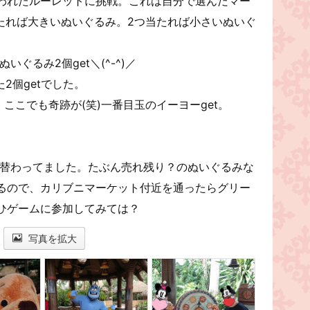
われたルーレットに挑戦。これは自分で選んだマー
当たれば大きいぬいぐるみ。2つ当たれば小さいぬいぐ
。
いぐるみ2個get＼(^-^)／
2個getでした。
ここでも奇跡が(笑)一番目玉のイーヨーget。
が替わってました。たぶん売れ残り？のぬいぐるみな
るので、カリブニマーケット付近を通ったらグリー
ひゲームに参加してみては？
写真を拡大