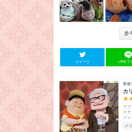
参
LINE
ツイート
香港
カ
★
アフ
スナ
ジン
キ、
グ