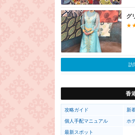
グ
★
訪
香
攻略ガイド
新
個人手配マニュアル
ホ
最新スポット