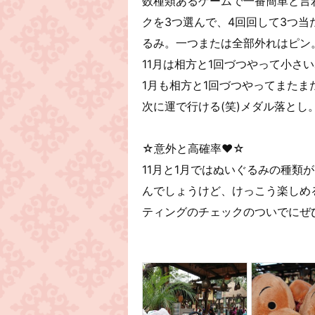
数種類あるゲームで一番簡単と言
クを3つ選んで、4回回して3つ
るみ。一つまたは全部外れはピン
11月は相方と1回づつやって小さいぬ
1月も相方と1回づつやってまたまた
次に運で行ける(笑)メダル落とし。
☆意外と高確率♥️☆
11月と1月ではぬいぐるみの種類
んでしょうけど、けっこう楽しめ
ティングのチェックのついでにぜ