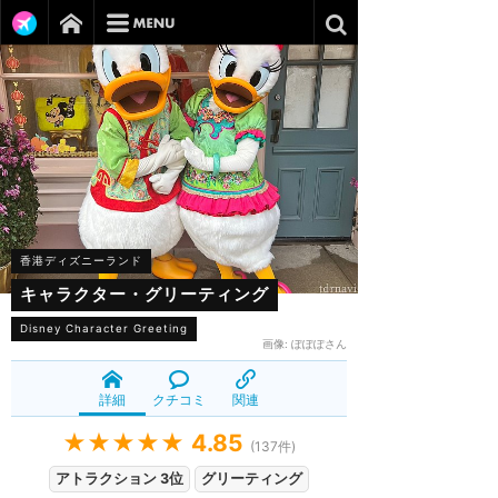
香港ディズニーランド
キャラクター・グリーティング
Disney Character Greeting
画像:
ぽぽぽさん
詳細
クチコミ
関連
★★★★★
4.85
(
137
件)
アトラクション 3位
グリーティング