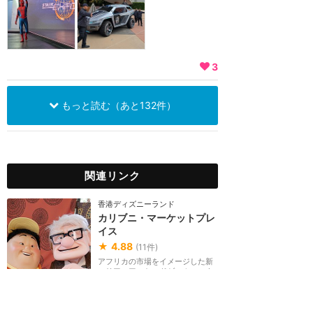
3
もっと読む（あと132件）
関連リンク
香港ディズニーランド
カリブニ・マーケットプレ
イス
★
4.88
(
11
件)
アフリカの市場をイメージした新
エリア。アーケードゲーム、スナ
ックワゴン、ショップが集まった
マーケットでは、...
グリーティング