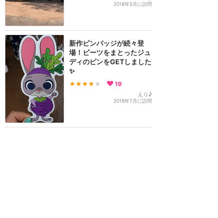
2018年5月に訪問
新作ピンバッジが続々登
場！ビーツをまとったジュ
ディのピンをGETしました
✨
★★★★
★
19
えり♪
2018年7月に訪問
運が良ければペアグリの時
もある！奇跡のペアグリ3
連続を体験☆
★★★★★
18
えり♪
2018年9月に訪問