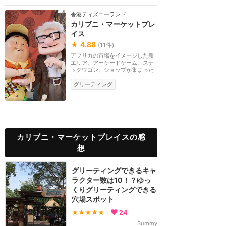
香港ディズニーランド
カリブニ・マーケットプレ
イス
★
4.88
(
11
件)
アフリカの市場をイメージした新
エリア。アーケードゲーム、スナ
ックワゴン、ショップが集まった
マーケットでは、...
グリーティング
カリブニ・マーケットプレイスの感
想
グリーティングできるキャ
ラクター数は10！？ゆっ
くりグリーティングできる
穴場スポット
★★★★★
24
Summy