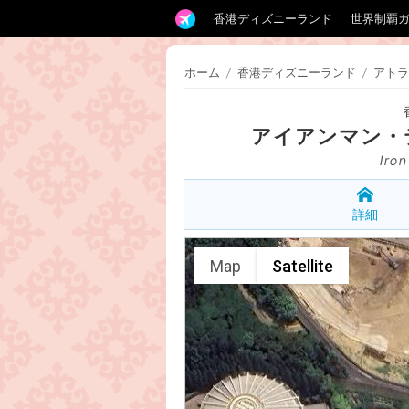
香港ディズニーランド
世界制覇
ホーム
/
香港ディズニーランド
/
アトラ
アイアンマン・
Iro
詳細
Map
Satellite