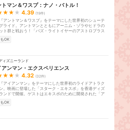
ントマン＆ワスプ：ナノ・バトル！
★★★
★
4.39
(
19
件)
『アントマン＆ワスプ』をテーマにした世界初のシューテ
グライド。アントマンとともにアーニム・ゾラやヒドラの
ット群と戦おう！「バズ・ライトイヤーのアストロブラス
」をリニューアルして、201...
もOK
ディズニーランド
イアンマン・エクスペリエンス
★★★
★
4.32
(
32
件)
『アイアンマン』をテーマにした世界初のライドアトラク
ン。映画に登場した「スターク・エキスポ」を香港ディズ
ランドで開催。ゲストはエキスポのために開発された「ア
ン・ウィング」に乗って、...
もOK