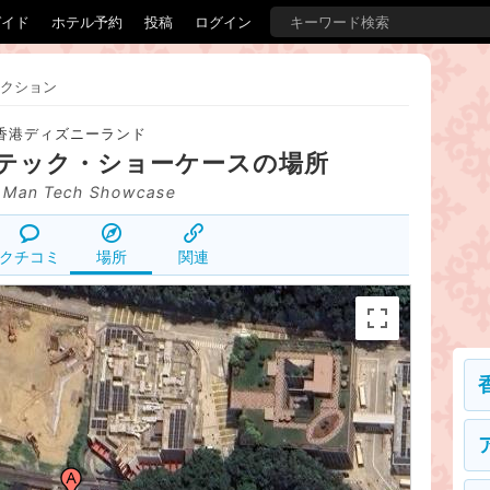
ガイド
ホテル予約
投稿
ログイン
クション
香港ディズニーランド
テック・ショーケース
の場所
n Man Tech Showcase
クチコミ
場所
関連