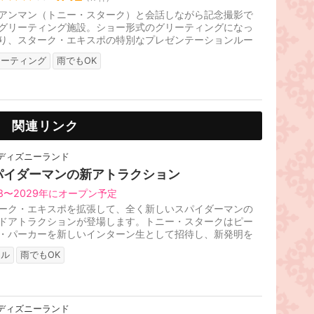
アンマン（トニー・スターク）と会話しながら記念撮影で
グリーティング施設。ショー形式のグリーティングになっ
り、スターク・エキスポの特別なプレゼンテーションルー
案内されたゲストは、今ま...
リーティング
雨でもOK
関連リンク
ディズニーランド
パイダーマンの新アトラクション
28〜2029年にオープン予定
ーク・エキスポを拡張して、全く新しいスパイダーマンの
ドアトラクションが登場します。トニー・スタークはピー
・パーカーを新しいインターン生として招待し、新発明を
しますが、それがスパイダ...
リル
雨でもOK
ディズニーランド