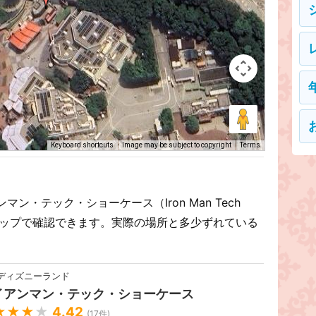
Keyboard shortcuts
Image may be subject to copyright
Terms
・テック・ショーケース（Iron Man Tech
gleマップで確認できます。実際の場所と多少ずれている
ディズニーランド
イアンマン・テック・ショーケース
★★★
★
4.42
(
17
件)