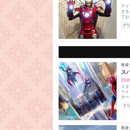
アイ
きる
てお
ムに
グ
香港
ス
20
スタ
ライ
ター
披露
ス
香港