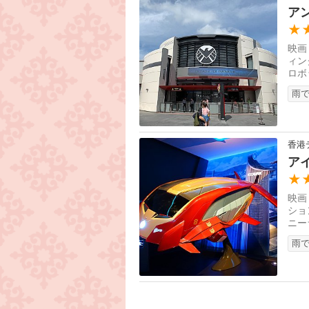
ア
★
映画
ィン
ロボ
ター
雨で
香港
ア
★
映画
ショ
ニー
イア
雨で