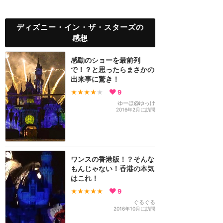
ディズニー・イン・ザ・スターズの
感想
感動のショーを最前列
で！？と思ったらまさかの
出来事に驚き！
★★★★
★
9
ゆーほ@ゆっけ
2016年2月に訪問
ワンスの香港版！？そんな
もんじゃない！香港の本気
はこれ！
★★★★★
9
ぐるぐる
2016年10月に訪問