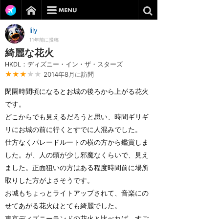
lily
11年前に投稿
綺麗な花火
HKDL：ディズニー・イン・ザ・スターズ
★★★
★★
2014年8月に訪問
閉園時間頃になるとお城の後ろから上がる花火
です。
どこからでも見えるだろうと思い、時間ギリギ
リにお城の前に行くとすでに人混みでした。
仕方なくパレードルートの横の方から鑑賞しま
した。が、人の頭が少し邪魔なくらいで、見え
ました。正面狙いの方はある程度時間前に場所
取りした方がよさそうです。
お城もちょっとライトアップされて、音楽にの
せてあがる花火はとても綺麗でした。
東京ディズニーランドの花火と比べれば、すご