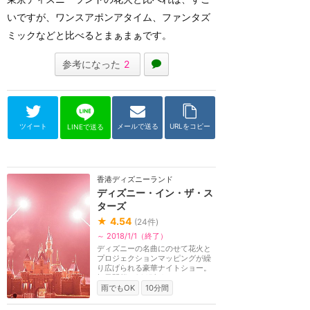
いですが、ワンスアポンアタイム、ファンタズ
ミックなどと比べるとまぁまぁです。
参考になった
2
ツイート
メールで送る
URLをコピー
LINEで送る
香港ディズニーランド
ディズニー・イン・ザ・ス
ターズ
★
4.54
(
24
件)
～ 2018/1/1（終了）
ディズニーの名曲にのせて花火と
プロジェクションマッピングが繰
り広げられる豪華ナイトショー。
毎日開催。2015年1...
雨でもOK
10分間