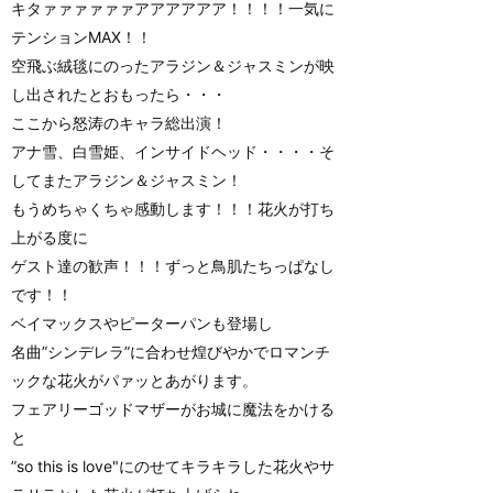
キタァァァァァァアアアアアア！！！！一気に
テンションMAX！！
空飛ぶ絨毯にのったアラジン＆ジャスミンが映
し出されたとおもったら・・・
ここから怒涛のキャラ総出演！
アナ雪、白雪姫、インサイドヘッド・・・・そ
してまたアラジン＆ジャスミン！
もうめちゃくちゃ感動します！！！花火が打ち
上がる度に
ゲスト達の歓声！！！ずっと鳥肌たちっぱなし
です！！
ベイマックスやピーターパンも登場し
名曲”シンデレラ”に合わせ煌びやかでロマンチ
ックな花火がパァッとあがります。
フェアリーゴッドマザーがお城に魔法をかける
と
”so this is love"にのせてキラキラした花火やサ