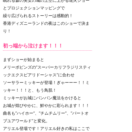
眠れる森の美女の城の上空に上がる花火ショー
とプロジェクションマッピングで
繰り広げられるストーリーは感動的！
香港ディズニーランドの夜はこのショーで決ま
り！
初っ端から泣けます！！！
まずショーが始まると
メリーポピンズの”スーパーカリフラジリスティ
ックエクスピアリドーシャス”に合わせ
ソーサラーミッキーが登場！ぎゃーーー！！ミ
ッキー！！！と、もう鳥肌！
ミッキーがお城にバンバン魔法をかけると
お城が煌びやかに、鮮やかに彩られます！！！
曲名も”ハイホー”、”チムチムリー”、”パートオ
ブユアワールド”と変化。
アリエル登場です！アリエル好きの私はここで