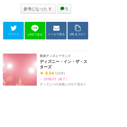
参考になった
6
5
ツイート
メールで送る
URLをコピー
LINEで送る
香港ディズニーランド
ディズニー・イン・ザ・ス
ターズ
★
4.54
(
24
件)
～ 2018/1/1（終了）
ディズニーの名曲にのせて花火と
プロジェクションマッピングが繰
り広げられる豪華ナイトショー。
毎日開催。2015年1...
雨でもOK
10分間
ディズニー・イン・ザ・スターズの