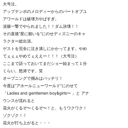
大号泣。
アップテンポのメロディーからのパートオブユ
アワールドは破壊力やばすぎ。
涙腺一撃でやられました！！ダム決壊！！
その直後”星に願いを”にのせディズニーのキャ
ラクター総出演。
ゲストを完全に泣き潰しにかかってます。やめ
てぇぇぇやめてぇええー！！！（大号泣）
ここまで語っておいてまだショー始まって１分
くらい。怒涛です。笑
オープニングで掴みはバッチリ！
今度は”アホールニューワールド”にのせて
「Ladies and gentlemen boy&girls〜 」と アナ
ウンスが流れると
花火がくるぞ〜くるぞ〜！と、もうワクワク！
ゾクゾク！！
花火が打ち上がると・・・