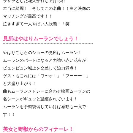
ラサラとした花火が打ち上げられ
本当に綺麗！！そしてこの名曲！！曲と映像の
マッチングが最高です！！
泣きすぎて一人やばい人状態！！笑
見所はやはりムーランでしょう！
やはりこちらのショーの見所はムーラン！
ムーランのパートになると力強い赤い花火が
ビュンビュン城上を交差して迫力満点！
ゲストもこれには「ワ〜オ！」「フーーー！」
と大盛り上がり！
曲もムーランメドレーに合わせ映画ムーランの
名シーンがギュッと凝縮されています！
ムーランを予習復習していけば感動も一入で
す！！
美女と野獣からのフィナーレ！