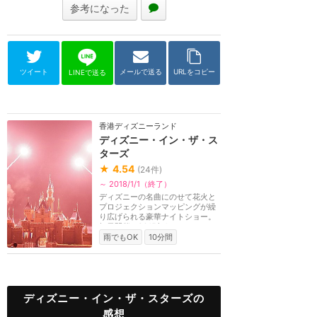
参考になった
ツイート
メールで送る
URLをコピー
LINEで送る
香港ディズニーランド
ディズニー・イン・ザ・ス
ターズ
★
4.54
(
24
件)
～ 2018/1/1（終了）
ディズニーの名曲にのせて花火と
プロジェクションマッピングが繰
り広げられる豪華ナイトショー。
毎日開催。2015年1...
雨でもOK
10分間
ディズニー・イン・ザ・スターズの
感想