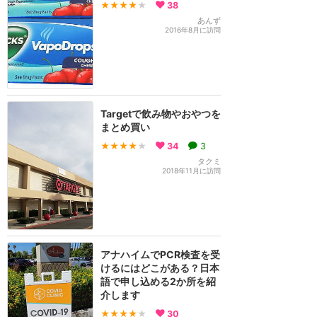
★★★★
★
38
あんず
2016年8月に訪問
Targetで飲み物やおやつを
まとめ買い
★★★★
★
34
3
タクミ
2018年11月に訪問
アナハイムでPCR検査を受
けるにはどこがある？日本
語で申し込める2か所を紹
介します
★★★★
★
30