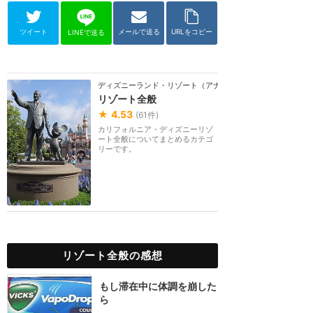
ツイート
メールで送る
URLをコピー
LINEで送る
ディズニーランド・リゾート（アナハイム）
リゾート全般
★
4.53
(
61
件)
カリフォルニア・ディズニーリゾ
ート全般についてまとめるカテゴ
リーです。
リゾート全般の感想
もし滞在中に体調を崩した
ら