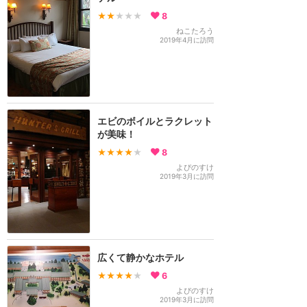
★★
★★★
8
ねこたろう
2019年4月に訪問
エビのボイルとラクレット
が美味！
★★★★
★
8
よぴのすけ
2019年3月に訪問
広くて静かなホテル
★★★★
★
6
よぴのすけ
2019年3月に訪問