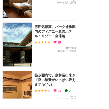
2017年8月に訪問
雰囲気最高、パーク徒歩圏
内のディズニー直営ホテ
ル：リゾート全体編
★★★★★
15
Tomoya
2017年8月に訪問
徒歩圏内で、森林浴出来き
て良い酸素がいっぱい吸え
ます(o^^o)
★★★★
★
24
2
sana
2017年8月に訪問