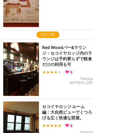
2017年
Red Woodバー&ラウン
ジ：セコイヤロッジ内のラ
ウンジは予約要らずで軽食
だけの利用も可
★★★★
★
8
Tomoya
2017年8月に訪問
セコイヤロッジ ルーム
編：大自然ビューでくつろ
げる広く快適な部屋。
★★★★★
8
Tomoya