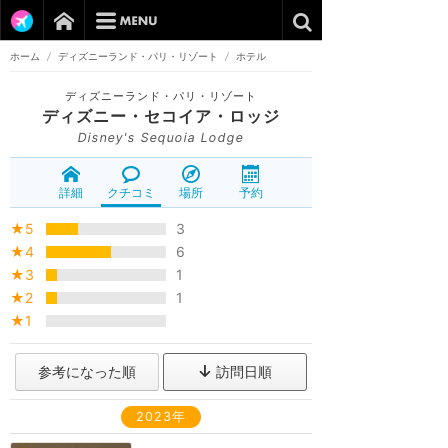
ホーム
/
ディズニーランド・パリ・リゾート
/
ホテル
ディズニーランド・パリ・リゾート
ディズニー・セコイア・ロッジ
Disney's Sequoia Lodge
詳細
クチコミ
場所
予約
★5
3
★4
6
★3
1
★2
1
★1
参考になった順
訪問日順
2023年