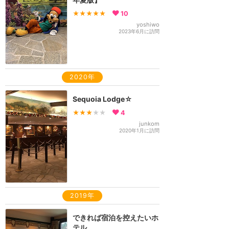
★★★★★
10
yoshiwo
2023年6月に訪問
2020年
Sequoia Lodge☆
★★★
★★
4
junkom
2020年1月に訪問
2019年
できれば宿泊を控えたいホ
テル