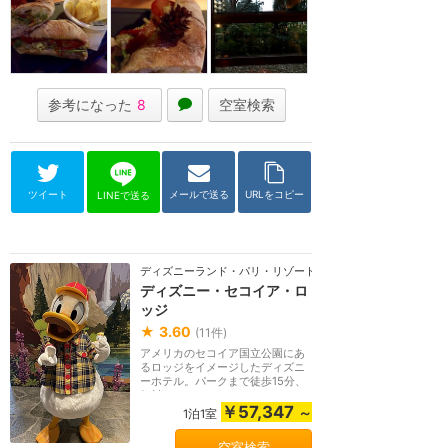
参考になった
8
空室検索
ツイート
メールで送る
URLをコピー
LINEで送る
ディズニーランド・パリ・リゾート
ディズニー・セコイア・ロ
ッジ
★
3.60
(
11
件)
アメリカのセコイア国立公園にあ
るロッジをイメージしたディズニ
ーホテル。パークまで徒歩15分、
無料シャトルバス...
￥57,347
～
1泊1室
空室検索