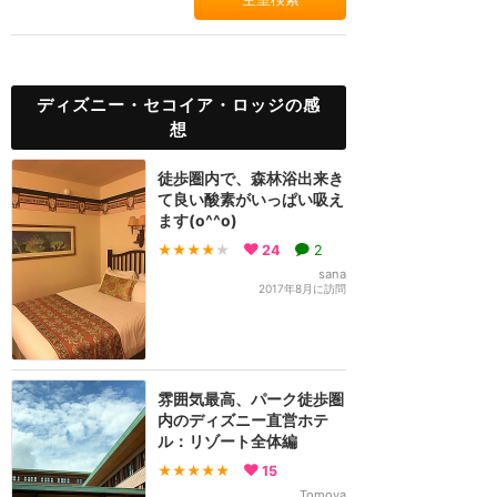
ディズニー・セコイア・ロッジの感
想
徒歩圏内で、森林浴出来き
て良い酸素がいっぱい吸え
ます(o^^o)
★★★★
★
24
2
sana
2017年8月に訪問
雰囲気最高、パーク徒歩圏
内のディズニー直営ホテ
ル：リゾート全体編
★★★★★
15
Tomoya