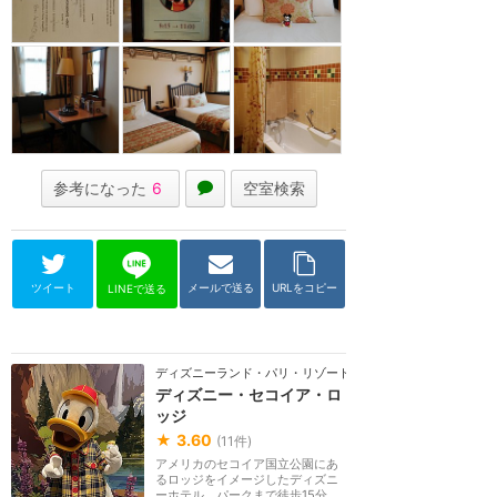
参考になった
6
空室検索
ツイート
メールで送る
URLをコピー
LINEで送る
ディズニーランド・パリ・リゾート
ディズニー・セコイア・ロ
ッジ
★
3.60
(
11
件)
アメリカのセコイア国立公園にあ
るロッジをイメージしたディズニ
ーホテル。パークまで徒歩15分、