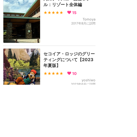
ル：リゾート全体編
★★★★★
15
Tomoya
2017年8月に訪問
セコイア・ロッジのグリー
ティングについて【2023
年夏版】
★★★★★
10
yoshiwo
2023年6月に訪問
できれば宿泊を控えたいホ
テル
★★
★★★
8
ねこたろう