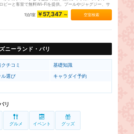
ロビーと客室で無料Wi-Fiを提供。プールやジャグジー、サ
なども充実しています。
￥57,347
～
1泊1室
空室検索
ズニーランド・パリ
着クチコミ
基礎知識
テル選び
キャラダイ予約
パリ
グルメ
イベント
グッズ