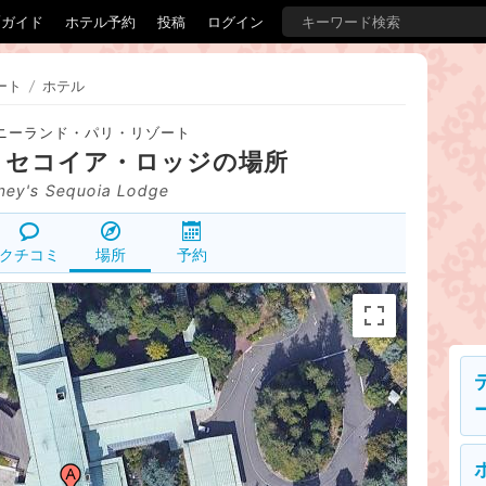
覇ガイド
ホテル予約
投稿
ログイン
ート
/
ホテル
ニーランド・パリ・リゾート
・セコイア・ロッジ
の場所
ney's Sequoia Lodge
クチコミ
場所
予約