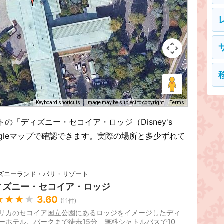
Keyboard shortcuts
Image may be subject to copyright
Terms
「ディズニー・セコイア・ロッジ（Disney's
をGoogleマップで確認できます。実際の場所と多少ずれて
ズニーランド・パリ・リゾート
ィズニー・セコイア・ロッジ
★★★
★
3.60
(
11
件)
リカのセコイア国立公園にあるロッジをイメージしたディ
ーホテル。パークまで徒歩15分、無料シャトルバスで10