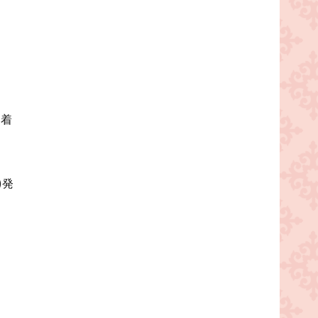
)着
)発