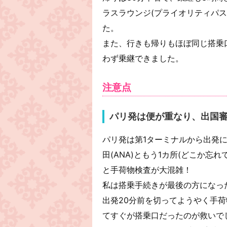
ラスラウンジ(プライオリティパ
た。
また、行きも帰りもほぼ同じ搭乗
わず乗継できました。
注意点
パリ発は便が重なり、出国
パリ発は第1ターミナルから出発に
田(ANA)ともう1カ所(どこか忘
と手荷物検査が大混雑！
私は搭乗手続きが最後の方になっ
出発20分前を切ってようやく手
てすぐが搭乗口だったのが救いで