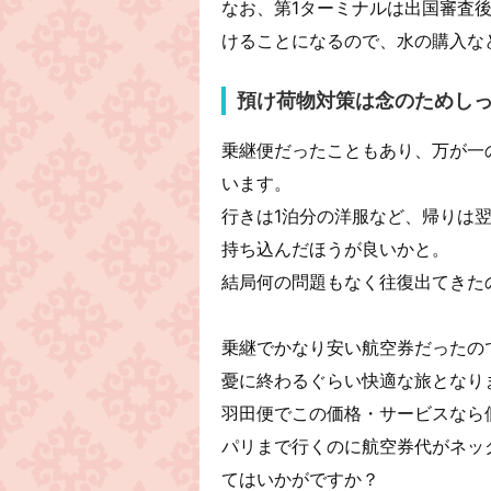
なお、第1ターミナルは出国審査
けることになるので、水の購入な
預け荷物対策は念のためし
乗継便だったこともあり、万が一
います。
行きは1泊分の洋服など、帰りは
持ち込んだほうが良いかと。
結局何の問題もなく往復出てきた
乗継でかなり安い航空券だったの
憂に終わるぐらい快適な旅となり
羽田便でこの価格・サービスなら
パリまで行くのに航空券代がネッ
てはいかがですか？