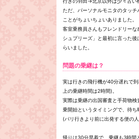
行きの羽田→北京以外は少々古い
ただ、パーソナルモニタのタッチ
ことがちょいちょいありました。
客室乗務員さんもフレンドリーな
シュプリーズ」と最初に言った後
らいました。
問題の乗継は？
実は行きの飛行機が40分遅れで
上の乗継時間は2時間)。
実際は乗継の出国審査と手荷物検
乗開始というタイミングで、待ち
(パリ行きより前に出発する便の
帰りは30分早着で、乗継も3時