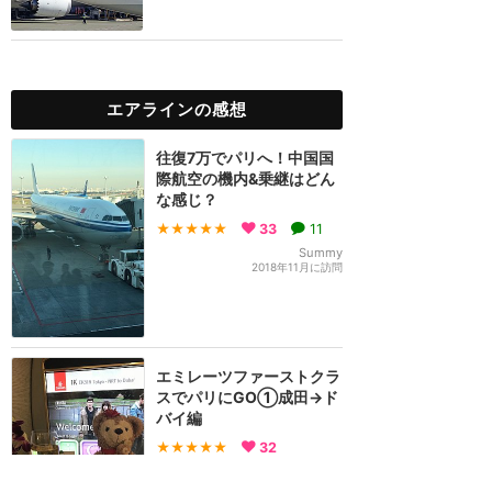
エアラインの感想
往復7万でパリへ！中国国
際航空の機内&乗継はどん
な感じ？
★★★★★
33
11
Summy
2018年11月に訪問
エミレーツファーストクラ
スでパリにGO①成田→ド
バイ編
★★★★★
32
sana
2017年8月に訪問