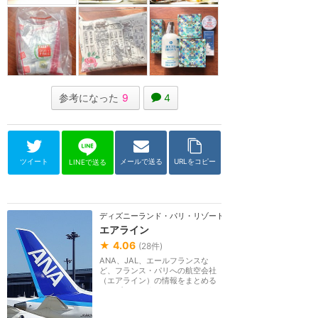
参考になった
9
4
ツイート
メールで送る
URLをコピー
LINEで送る
ディズニーランド・パリ・リゾート
エアライン
★
4.06
(
28
件)
ANA、JAL、エールフランスな
ど、フランス・パリへの航空会社
（エアライン）の情報をまとめる
カテゴリーです。