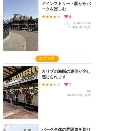
メインストリート駅からパ
ークを楽しむ
★★★★
★
8
ドリー (Toshiesan
2026年3月に訪問
2024年
カリブの海賊の裏側が少し
感じられます
★★★
★★
1
AD
2024年10月に訪問
パーク全体の雰囲気を知り