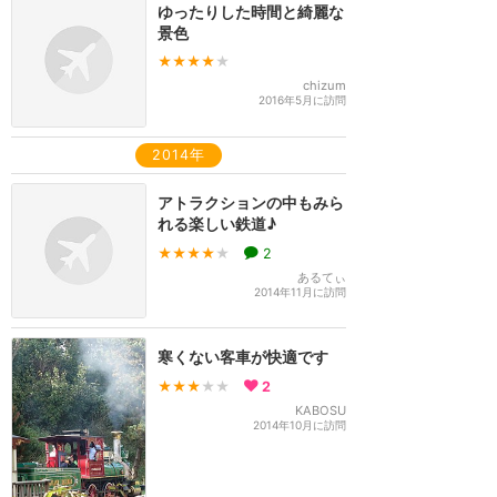
ゆったりした時間と綺麗な
景色
★★★★
★
chizum
2016年5月に訪問
2014年
アトラクションの中もみら
れる楽しい鉄道♪
★★★★
★
2
あるてぃ
2014年11月に訪問
寒くない客車が快適です
★★★
★★
2
KABOSU
2014年10月に訪問