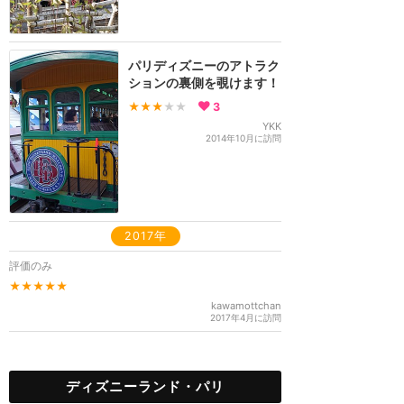
パリディズニーのアトラク
ションの裏側を覗けます！
★★★
★★
3
YKK
2014年10月に訪問
2017年
評価のみ
★★★★★
kawamottchan
2017年4月に訪問
ディズニーランド・パリ