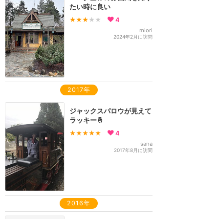
たい時に良い
★★★
★★
4
miori
2024年2月に訪問
2017年
ジャックスパロウが見えて
ラッキー🤞
★★★★★
4
sana
2017年8月に訪問
2016年