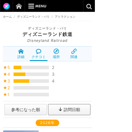
ホーム
/
ディズニーランド・パリ
/
アトラクション
ディズニーランド・パリ
ディズニーランド鉄道
Disneyland Railroad
詳細
クチコミ
場所
関連
★5
2
★4
3
★3
4
★2
★1
参考になった順
訪問日順
2026年