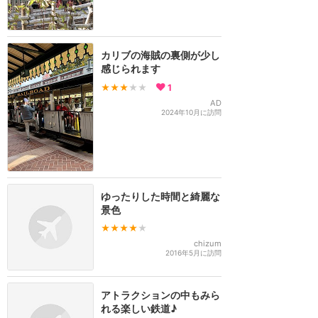
カリブの海賊の裏側が少し
感じられます
★★★
★★
1
AD
2024年10月に訪問
ゆったりした時間と綺麗な
景色
★★★★
★
chizum
2016年5月に訪問
アトラクションの中もみら
れる楽しい鉄道♪