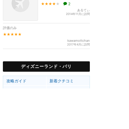
★★★★
★
2
あるてぃ
2014年11月に訪問
評価のみ
★★★★★
kawamottchan
2017年4月に訪問
ディズニーランド・パリ
攻略ガイド
新着クチコミ
基礎知識
個人手配マニュアル
ホテル選び
キャラダイ予約
最新スポット
ディズニーランド・パリ