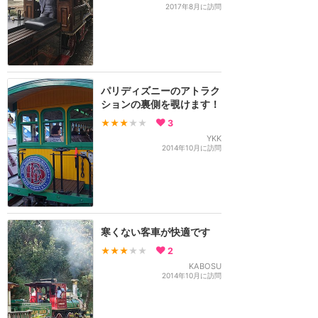
2017年8月に訪問
パリディズニーのアトラク
ションの裏側を覗けます！
★★★
★★
3
YKK
2014年10月に訪問
寒くない客車が快適です
★★★
★★
2
KABOSU
2014年10月に訪問