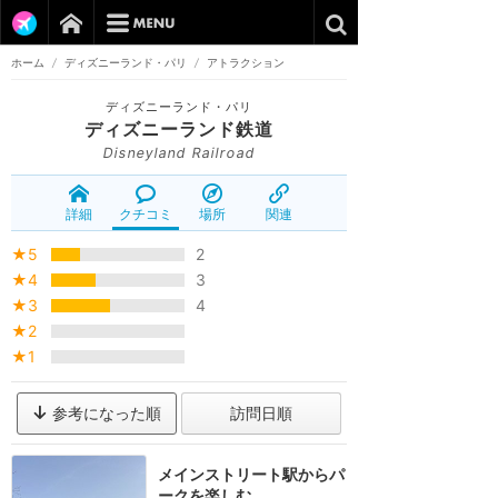
ホーム
/
ディズニーランド・パリ
/
アトラクション
ディズニーランド・パリ
ディズニーランド鉄道
Disneyland Railroad
詳細
クチコミ
場所
関連
★5
2
★4
3
★3
4
★2
★1
参考になった順
訪問日順
メインストリート駅からパ
ークを楽しむ