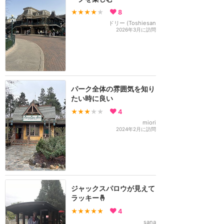
★★★★
★
8
ドリー (Toshiesan
2026年3月に訪問
パーク全体の雰囲気を知り
たい時に良い
★★★
★★
4
miori
2024年2月に訪問
ジャックスパロウが見えて
ラッキー🤞
★★★★★
4
sana