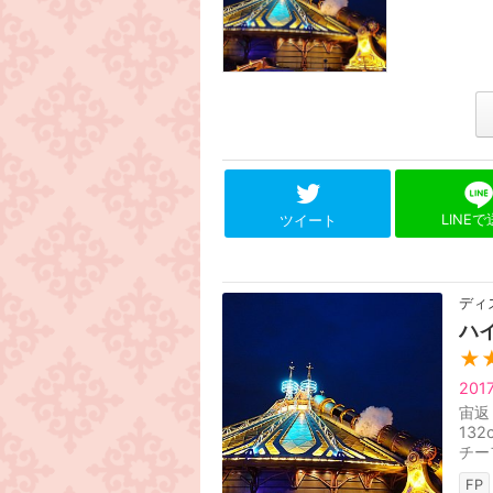
LINE
ツイート
ディ
ハ
★
20
宙返
13
チー
いう
FP