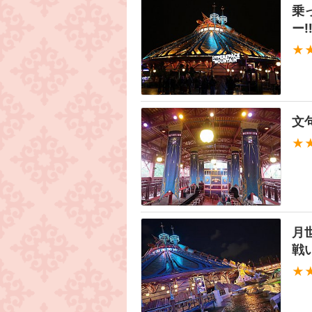
乗
ー‼
★
文
★
月
戦
★