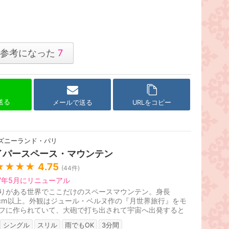
参考になった
7
で送る
メールで送る
URLをコピー
ズニーランド・パリ
イパースペース・マウンテン
★★★★
4.75
(
44
件)
17年5月にリニューアル
りがある世界でここだけのスペースマウンテン。身長
2cm以上。外観はジュール・ベルヌ作の『月世界旅行』をモ
フに作られていて、大砲で打ち出されて宇宙へ出発すると
ストーリー。2017年5月7日よりス...
シングル
スリル
雨でもOK
3分間