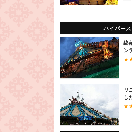
ハイパース
終
ン
★
リ
した
★