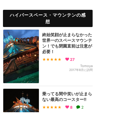
ハイパースペース・マウンテンの感
想
終始笑顔が止まらなかった
世界一のスペースマウンテ
ン！でも閉園直前は注意が
必要！
★★★★★
27
Tomoya
2017年8月に訪問
乗ってる間中笑いが止まら
ない最高のコースター‼️
★★★★★
8
2
みいちゃん
2017年10月に訪問