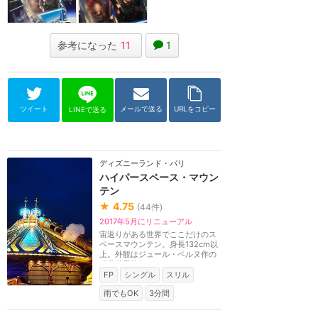
参考になった
11
1
ツイート
メールで送る
URLをコピー
LINEで送る
ディズニーランド・パリ
ハイパースペース・マウン
テン
★
4.75
(
44
件)
2017年5月にリニューアル
宙返りがある世界でここだけのス
ペースマウンテン。身長132cm以
上。外観はジュール・ベルヌ作の
『月世界旅行』をモ...
FP
シングル
スリル
雨でもOK
3分間