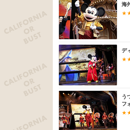
海
★
デ
★
う
フ
★