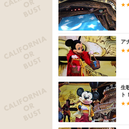
★
ア
★
生
ト
★