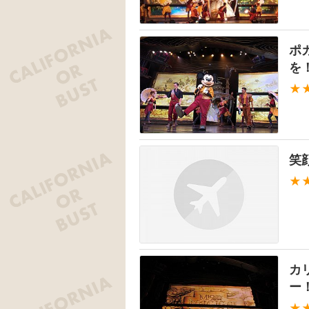
ポ
を
★
笑
★
カ
ー
★