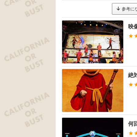
参考に
映
★
絶
★
何
★