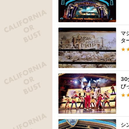
マ
タ
★
3
び
★
シ