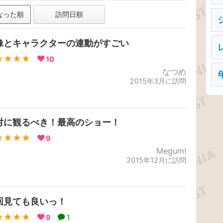
なった順
訪問日順
像とキャラクターの連動がすごい
★★★★
10
なつめ
2015年3月に訪問
対に観るべき！最高のショー！
★★★★
9
Megum!
2015年12月に訪問
回見ても良いっ！
★★★★
9
1