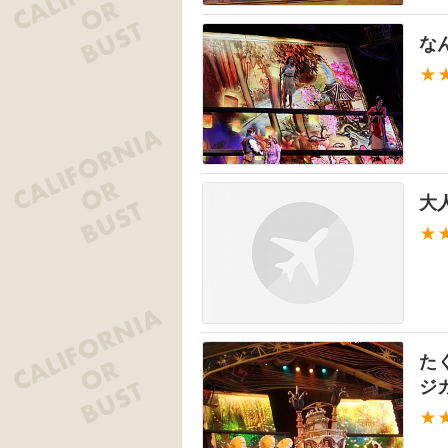
な
★
大
★
た
ジ
★