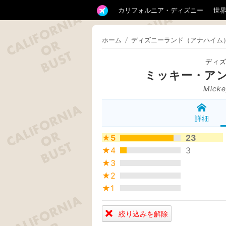
カリフォルニア・ディズニー
世
ホーム
/
ディズニーランド（アナハイム
ディ
ミッキー・ア
Micke
詳細
★5
23
★4
3
★3
★2
★1
絞り込みを解除