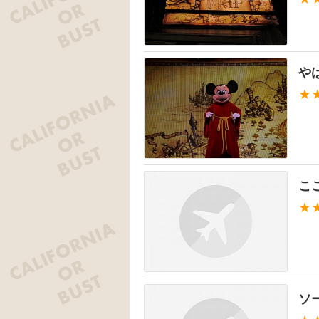
や
★
こ
★
ソ