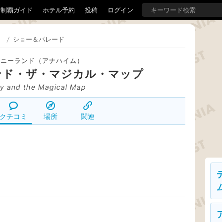
界制覇ガイド
ホテル予約
投稿
ログイン
）
/
ショー＆パレード
ズニーランド（アナハイム）
ンド・ザ・マジカル・マップ
y and the Magical Map
クチコミ
場所
関連