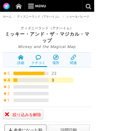
ホーム
/
ディズニーランド（アナハイム）
/
ショー＆パレード
ディズニーランド（アナハイム）
ミッキー・アンド・ザ・マジカル・マ
ップ
Mickey and the Magical Map
詳細
クチコミ
場所
関連
★5
23
★4
3
★3
★2
★1
絞り込みを解除
参考になった順
訪問日順