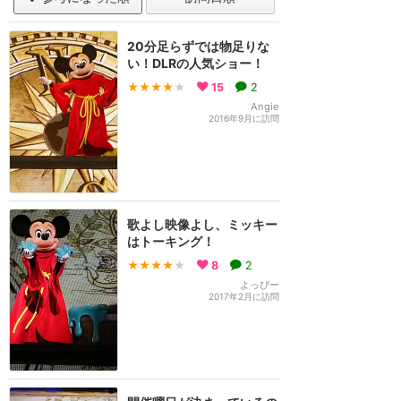
20分足らずでは物足りな
い！DLRの人気ショー！
★★★★
★
15
2
Angie
2016年9月に訪問
歌よし映像よし、ミッキー
はトーキング！
★★★★
★
8
2
よっぴー
2017年2月に訪問