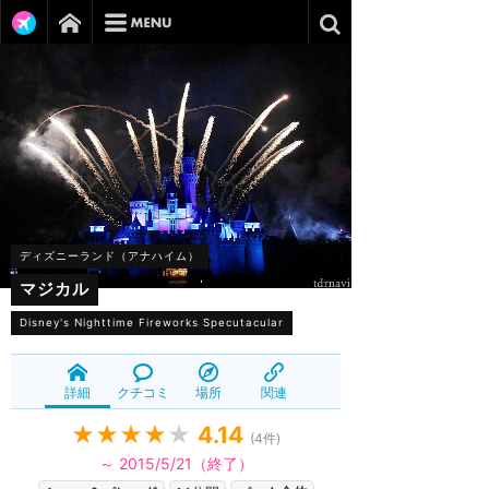
ディズニーランド（アナハイム）
マジカル
Disney's Nighttime Fireworks Specutacular
詳細
クチコミ
場所
関連
★★★★
★
4.14
(
4
件)
～ 2015/5/21（終了）