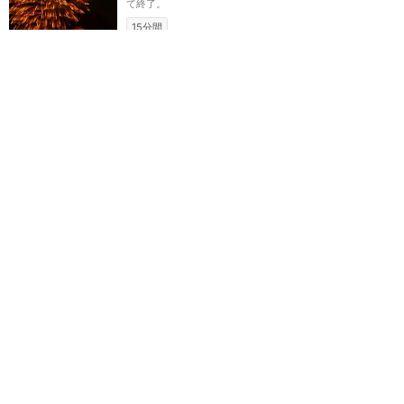
て終了。
15分間
ディズニーランド（アナハイム）
リメンバー：ドリーム・カ
ム・トゥルー
★
3.25
(
1
件)
2017/2/3 ～ 2018/4/12（終了）
「眠れる森の美女の城」の上空を
彩る花火とプロジェクションマッ
ピングによるナイトスペクタクル
ショー。ディズニ...
16分間
カリフォルニア・ディズニー
攻略ガイド
新着クチコミ
基礎知識
個人手配マニュアル
ホテル選び
キャラダイ予約