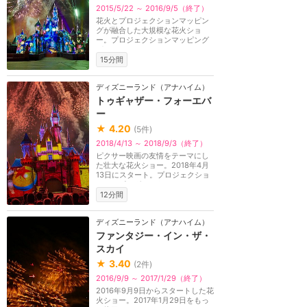
2015/5/22 ～ 2016/9/5（終了）
花火とプロジェクションマッピン
グが融合した大規模な花火ショ
ー。プロジェクションマッピング
がキャッスル、メイ...
15分間
ディズニーランド（アナハイム）
トゥギャザー・フォーエバ
ー
★
4.20
(
5
件)
2018/4/13 ～ 2018/9/3（終了）
ピクサー映画の友情をテーマにし
た壮大な花火ショー。2018年4月
13日にスタート。プロジェクショ
ンマッピングととも...
12分間
ディズニーランド（アナハイム）
ファンタジー・イン・ザ・
スカイ
★
3.40
(
2
件)
2016/9/9 ～ 2017/1/29（終了）
2016年9月9日からスタートした花
火ショー。2017年1月29日をもっ