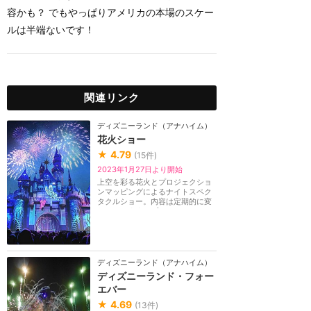
容かも？ でもやっぱりアメリカの本場のスケー
ルは半端ないです！
関連リンク
ディズニーランド（アナハイム）
花火ショー
★
4.79
(
15
件)
2023年1月27日より開始
上空を彩る花火とプロジェクショ
ンマッピングによるナイトスペク
タクルショー。内容は定期的に変
わっています。プ...
ディズニーランド（アナハイム）
ディズニーランド・フォー
エバー
★
4.69
(
13
件)