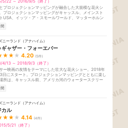
5/5/22 ～ 2016/9/5（終了）
とプロジェクションマッピングが融合した大規模な花火シ
。プロジェクションマッピングがキャッスル、メインスト
トUSA、イッツ・ア・スモールワールド、マッターホルン
入されて、様々な場所から違...
分間
ズニーランド（アナハイム）
ゥギャザー・フォーエバー
★★★
★
4.20
(
5
件)
8/4/13 ～ 2018/9/3（終了）
サー映画の友情をテーマにした壮大な花火ショー。2018年
13日にスタート。プロジェクションマッピングとともに楽し
場所は、キャッスル前、アメリカ河のウォータースクリー
イッツアスモールワールド...
分間
ズニーランド（アナハイム）
ジカル
★★★
★
4.14
(
4
件)
015/5/21（終了）