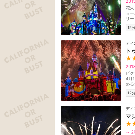
201
花火
ョー
リー
に導
15
ディ
ト
★
201
ピク
4月
める
ン、
12
ディ
マ
★
～ 2