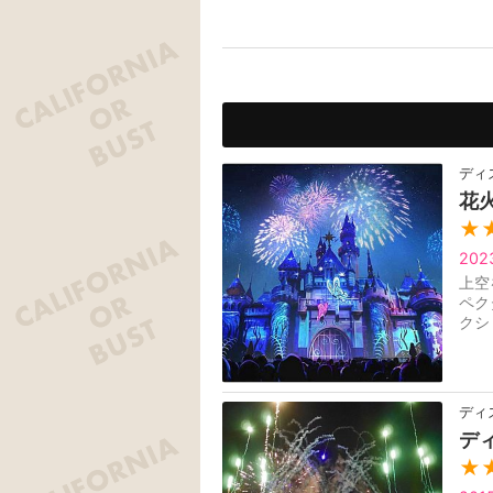
ディ
花
★
20
上空
ペク
クシ
前、
ディ
デ
★