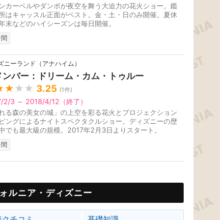
ンカーベルやダンボが夜空を舞う大迫力の花火ショー。鑑
所はキャッスル正面がベスト。金・土・日のみ開催。夏休
年末などのハイシーズンは毎日開催。
分間
ズニーランド（アナハイム）
メンバー：ドリーム・カム・トゥルー
★★
★★
3.25
(
1
件)
7/2/3 ～ 2018/4/12（終了）
れる森の美女の城」の上空を彩る花火とプロジェクション
ピングによるナイトスペクタクルショー。ディズニーの歴
中でも最大級の規模。2017年2月3日よりスタート。
分間
ォルニア・ディズニー
着クチコミ
基礎知識