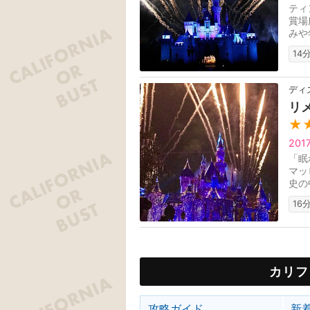
ティ
賞場
みや
14
ディ
リ
★
201
「眠
マッ
史の
16
カリフ
攻略ガイド
新