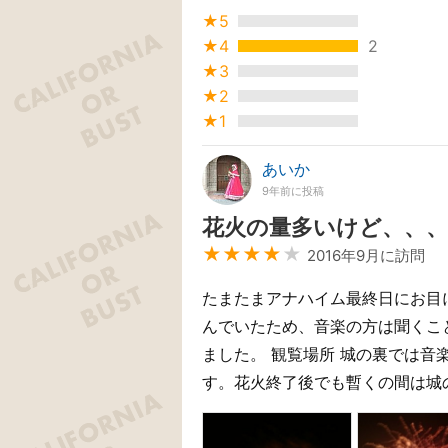
★5
★4
2
★3
★2
★1
あいか
9年前に投稿
花火の量多いけど、、、
★★★★
★
2016年9月に訪問
たまたまアナハイム最終日にお目
んでいたため、音楽の方は聞くこと
ました。 観覧場所 城の裏では
す。花火終了後でも暫くの間は城