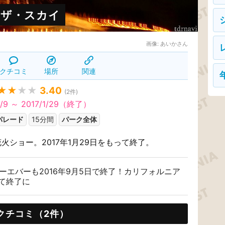
・ザ・スカイ
画像:
あいかさん
クチコミ
場所
関連
★★
★★
3.40
(
2
件)
9/9 ～ 2017/1/29（終了）
パレード
15分間
パーク全体
花火ショー。2017年1月29日をもって終了。
ーエバーも2016年9月5日で終了！カリフォルニア
全て終了に
クチコミ（2件）