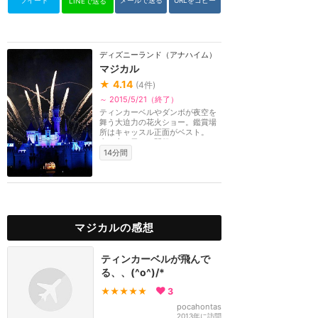
ツイート
メールで送る
URLをコピー
LINEで送る
ディズニーランド（アナハイム）
マジカル
★
4.14
(
4
件)
～ 2015/5/21（終了）
ティンカーベルやダンボが夜空を
舞う大迫力の花火ショー。鑑賞場
所はキャッスル正面がベスト。
金・土・日のみ開催...
14分間
マジカルの感想
ティンカーベルが飛んで
る、、(^o^)/*
★★★★★
3
pocahontas
2013年に訪問