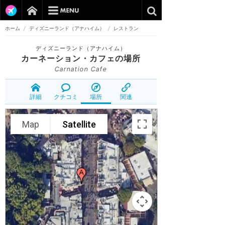
ホーム
/
ディズニーランド（アナハイム）
/
レストラン
ディズニーランド（アナハイム）
カーネーション・カフェ
の場所
Carnation Cafe
詳細
クチコミ
場所
関連
Map
Satellite