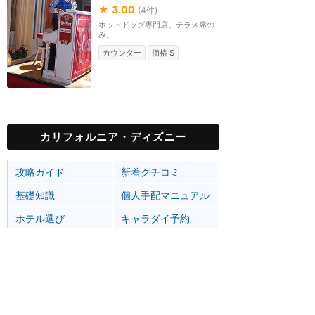
★
3.00
(
4
件)
ホットドッグ専門店。テラス席の
み。
カウンター
価格 $
カリフォルニア・ディズニー
攻略ガイド
新着クチコミ
基礎知識
個人手配マニュアル
ホテル選び
キャラダイ予約
グリーティング
最新スポット
ディズニーランド（アナハイム）