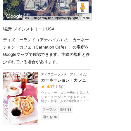
Image may be subject to copyright
Terms
場所: メインストリートUSA
ディズニーランド（アナハイム）の「カーネー
ション・カフェ（Carnation Cafe）」の場所を
Googleマップで確認できます。実際の場所と多
少ずれている場合があります。
ディズニーランド（アナハイム）
カーネーション・カフェ
★
4.71
(
15
件)
ウォルトディズニー氏のお気に入
りメニューも注文できるカフェ。
朝から営業。人気の朝食メニュー
はミッキーワッフ...
テーブル
価格 $$
雨でもOK