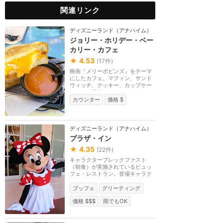
関連リンク
ディズニーランド（アナハイム）
ジョリー・ホリデー・ベー
カリー・カフェ
★
4.53
(
17
件)
映画『メリーポピンズ』をテーマ
にしたカフェ。マフィン、サンド
ウィッチ、クッキー、カップケー
キなどを提供。テ...
カウンター
価格 $
ディズニーランド（アナハイム）
プラザ・イン
★
4.35
(
22
件)
キャラクターブレックファスト
（朝食）が実施されているビュッ
フェ・レストラン。登場キャラク
ターはミニー、チッ...
ブッフェ
グリーティング
価格 $$$
雨でもOK