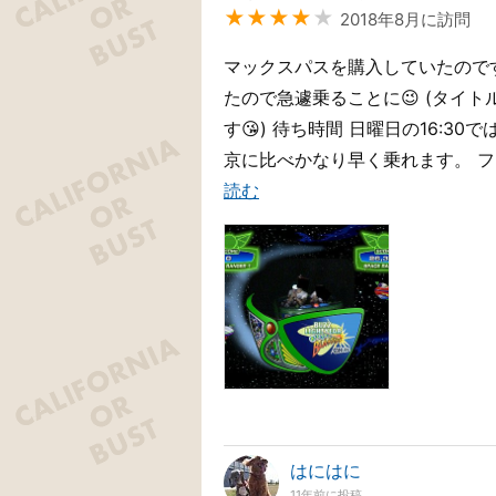
★★★★
★
2018年8月に訪問
マックスパスを購入していたので
たので急遽乗ることに😉 (タイ
す😘) 待ち時間 日曜日の16:3
京に比べかなり早く乗れます。 ファス
読む
はにはに
11年前に投稿