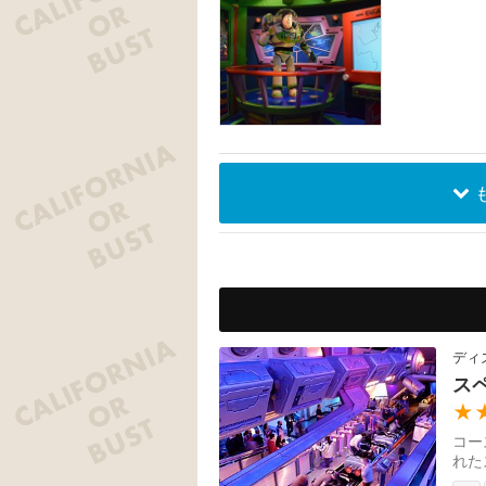
ディ
ス
★
コー
れた