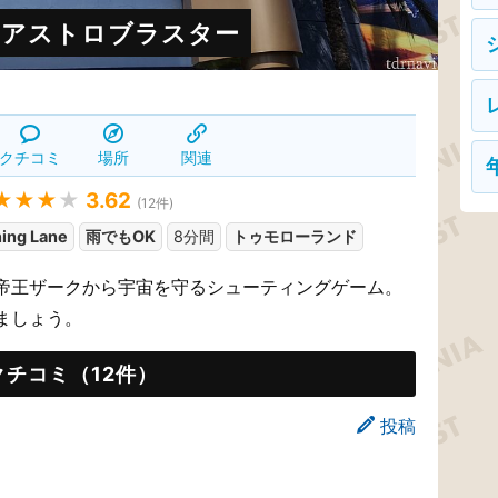
・アストロブラスター
クチコミ
場所
関連
★★★
★
3.62
(
12
件)
ning Lane
雨でもOK
8分間
トゥモローランド
帝王ザークから宇宙を守るシューティングゲーム。
ましょう。
クチコミ（12件）
投稿