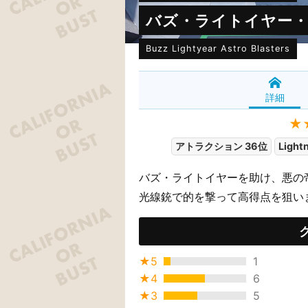
バズ・ライトイヤー
Buzz Lightyear Astro Blasters
詳細
★
アトラクション 36位
Light
バズ・ライトイヤーを助け、悪の
光線銃で的を撃って高得点を狙い
★5
1
★4
6
★3
5