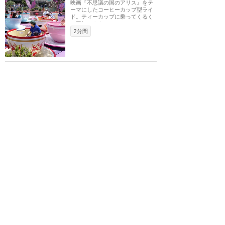
映画『不思議の国のアリス』をテ
ーマにしたコーヒーカップ型ライ
ド。ティーカップに乗ってくるく
る回転しよう！
2分間
ディズニーランド（アナハイム）
トード氏のワイルドライド
★
3.24
(
15
件)
映画『イカボートとトード氏』に
登場するヒキガエルのトード氏が
運転するヴィークルに乗って、ロ
ンドンの街を巡る...
雨でもOK
2分間
ディズニーランド（アナハイム）
空飛ぶダンボ
★
3.22
(
2
件)
ダンボの背中に乗って空中散歩を
楽しもう。
3分間