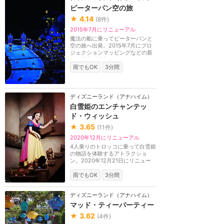
ピーターパン空の旅
★
4.14
(
8
件)
2015年7月にリニューアル
魔法の船に乗ってピーターパンと
空の旅へ出発。2015年7月にプロ
ジェクションマッピングなどの新
しい演出が追加され...
雨でもOK
3分間
ディズニーランド（アナハイム）
白雪姫のエンチャンテッ
ド・ウィッシュ
★
3.65
(
11
件)
2020年12月にリニューアル
4人乗りのトロッコに乗って白雪姫
の物語を体験するアトラクショ
ン。2020年12月21日にリニュー
アルおよび改名され、...
雨でもOK
3分間
ディズニーランド（アナハイム）
マッド・ティーパーティー
★
3.62
(
4
件)