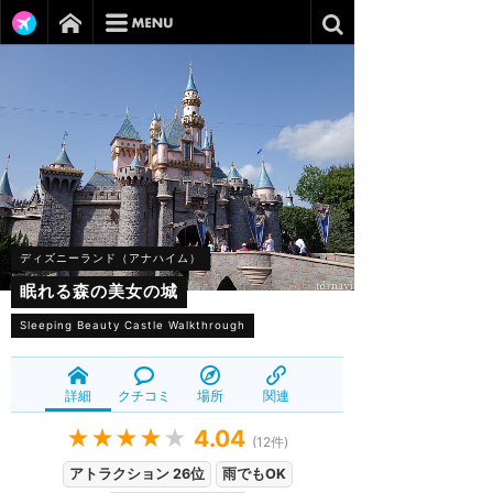
ディズニーランド（アナハイム）
眠れる森の美女の城
Sleeping Beauty Castle Walkthrough
詳細
クチコミ
場所
関連
★★★★
★
4.04
(
12
件)
アトラクション 26位
雨でもOK