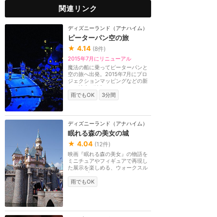
関連リンク
ディズニーランド（アナハイム）
ピーターパン空の旅
★
4.14
(
8
件)
2015年7月にリニューアル
魔法の船に乗ってピーターパンと
空の旅へ出発。2015年7月にプロ
ジェクションマッピングなどの新
しい演出が追加され...
雨でもOK
3分間
ディズニーランド（アナハイム）
眠れる森の美女の城
★
4.04
(
12
件)
映画『眠れる森の美女』の物語を
ミニチュアやフィギュアで再現し
た展示を楽しめる、ウォークスル
ータイプのアトラ...
雨でもOK