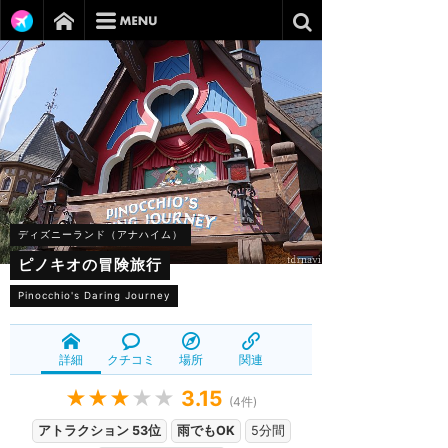
ディズニーランド（アナハイム）
ピノキオの冒険旅行
Pinocchio's Daring Journey
詳細
クチコミ
場所
関連
★★★
★★
3.15
(
4
件)
アトラクション 53位
雨でもOK
5分間