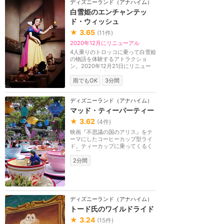
ディズニーランド（アナハイム）
白雪姫のエンチャンテッ
ド・ウィッシュ
★
3.65
(
11
件)
2020年12月にリニューアル
4人乗りのトロッコに乗って白雪姫
の物語を体験するアトラクショ
ン。2020年12月21日にリニュー
アルおよび改名され、...
雨でもOK
3分間
ディズニーランド（アナハイム）
マッド・ティーパーティー
★
3.62
(
4
件)
映画『不思議の国のアリス』をテ
ーマにしたコーヒーカップ型ライ
ド。ティーカップに乗ってくるく
る回転しよう！
2分間
ディズニーランド（アナハイム）
トード氏のワイルドライド
★
3.24
(
15
件)