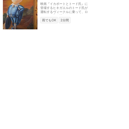
映画『イカボートとトード氏』に
登場するヒキガエルのトード氏が
運転するヴィークルに乗って、ロ
ンドンの街を巡る...
雨でもOK
2分間
ディズニーランド（アナハイム）
空飛ぶダンボ
★
3.22
(
2
件)
ダンボの背中に乗って空中散歩を
楽しもう。
3分間
ディズニーランド（アナハイム）
キングアーサー・カルーセ
ル
★
3.22
(
2
件)
『王様の剣』をモチーフにしたメ
リーゴーランド。１頭だけ金歯を